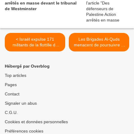
arrêtés en masse devant le tribunal
de Westminster
< Israël expulse 171
Les Brigades Al-Quds
militants de la flottille de
menacent de poursuivre le
Gaza vers la Grèce et la
combat si une trêve n’est
Slovaquie
pas conclue à Gaza >
Hébergé par Overblog
Top articles
Pages
Contact
Signaler un abus
C.G.U.
Cookies et données personnelles
Préférences cookies