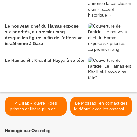
Le nouveau chef du Hamas expose
six priorités, au premier rang
desquelles figure la fin de l’offensive
israélienne à Gaza
Le Hamas élit Khalil al-Hayya à sa tête
< L'Irak « ouvre » des
Le Mossad “en contact dès
prisons et libère plus de 35
le début” avec les assassins
000 prisonniers, dont des
du Premier ministre italien >
personnes condamnées
pour terrorisme.
Hébergé par Overblog