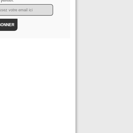
s publiés.