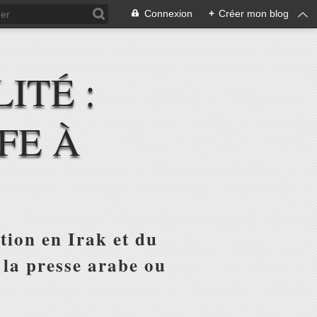
Connexion
+
Créer mon blog
ITÉ :
FE À
tion en Irak et du
 la presse arabe ou