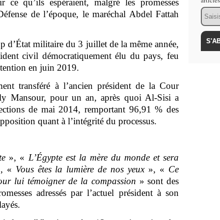
article
ir ce qu’ils espéraient, malgré les promesses
Email
Défense de l’époque, le maréchal Abdel Fattah
p d’État militaire du 3 juillet de la même année,
sident civil démocratiquement élu du pays, feu
ention en juin 2019.
ent transféré à l’ancien président de la Cour
dly Mansour, pour un an, après quoi Al-Sisi a
lections de mai 2014, remportant 96,91 % des
pposition quant à l’intégrité du processus.
te
», «
L’Égypte est la mère du monde et sera
», «
Vous êtes la lumière de nos yeux
», «
Ce
our lui témoigner de la compassion
» sont des
omesses adressés par l’actuel président à son
layés.