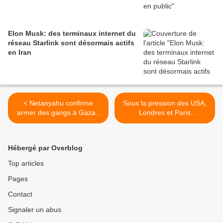
Elon Musk: des terminaux internet du
réseau Starlink sont désormais actifs
en Iran
< Netanyahu confirme
Sous la pression des USA,
armer des gangs à Gaza :
Londres et Paris
“Qu'y a-t-il de mal à cela ?”
abandonnent leur projet de
reconnaissance de l’État de
Palestine >
Hébergé par Overblog
Top articles
Pages
Contact
Signaler un abus