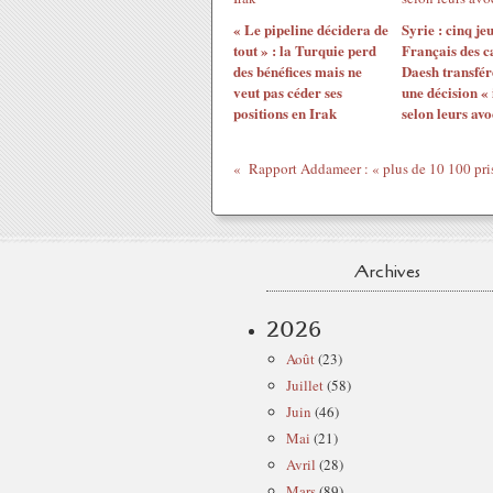
« Le pipeline décidera de
Syrie : cinq je
tout » : la Turquie perd
Français des 
des bénéfices mais ne
Daesh transfér
veut pas céder ses
une décision «
positions en Irak
selon leurs avo
Archives
2026
Août
(23)
Juillet
(58)
Juin
(46)
Mai
(21)
Avril
(28)
Mars
(89)