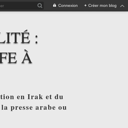
Connexion
+
Créer mon blog
ITÉ :
FE À
tion en Irak et du
 la presse arabe ou