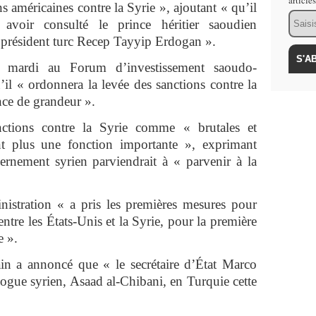
article
ns américaines contre la Syrie », ajoutant « qu’il
Email
 avoir consulté le prince héritier saoudien
résident turc Recep Tayyip Erdogan ».
 mardi au Forum d’investissement saoudo-
il « ordonnera la levée des sanctions contre la
nce de grandeur ».
anctions contre la Syrie comme « brutales et
ant plus une fonction importante », exprimant
rnement syrien parviendrait à « parvenir à la
istration « a pris les premières mesures pour
entre les États-Unis et la Syrie, pour la première
e ».
ain a annoncé que « le secrétaire d’État Marco
ogue syrien, Asaad al-Chibani, en Turquie cette