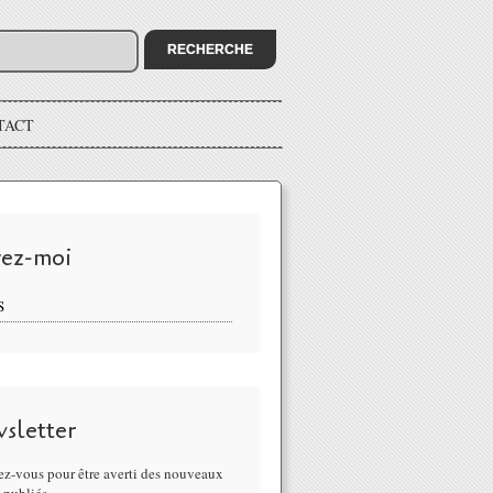
TACT
vez-moi
S
sletter
z-vous pour être averti des nouveaux