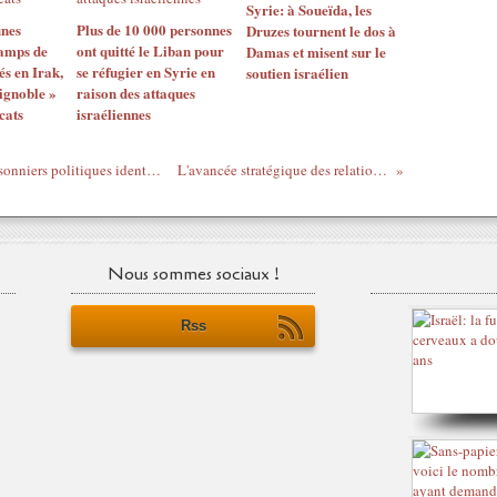
Syrie: à Soueïda, les
unes
Plus de 10 000 personnes
Druzes tournent le dos à
camps de
ont quitté le Liban pour
Damas et misent sur le
és en Irak,
se réfugier en Syrie en
soutien israélien
 ignoble »
raison des attaques
cats
israéliennes
Rapport Addameer : « plus de 10 100 prisonniers politiques identifiés dans les prisons israéliennes en mai 2025 »
L'avancée stratégique des relations entre la Turquie et l'Irak
Nous sommes sociaux !
Rss