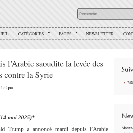
UEIL
CATÉGORIES
PAGES
NEWSLETTER
CON
 l’Arabie saoudite la levée des
Sui
 contre la Syrie
RS
 14:41pm
New
(14 mai 2025)*
Abonne
ald Trump a annoncé mardi depuis l’Arabie