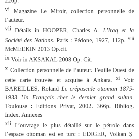
226p.
vi
Magazine Le Miroir, collection personnelle de
l’auteur.
vii
Détails in HOOPER, Charles A.
L’Iraq et la
viii
Société des Nations
. Paris : Pédone, 1927, 112p.
McMEEKIN 2013 Op.cit.
ix
Voir in AKSAKAL 2008 Op. Cit.
x
Collection personnelle de l’auteur. Feuille Ouest de
xi
cette carte trouvée et acquise à Ankara.
Voir
BAREILLES, Roland
Le crépuscule ottoman 1875-
1933 Un Français chez le dernier grand sultan
.
Toulouse : Editions Privat, 2002. 366p. Bibliog.
Index. Annexes
xii
L’ouvrage le plus détaillé sur le pétrole dans
l’espace ottoman est en turc : EDIGER, Volkan Ş