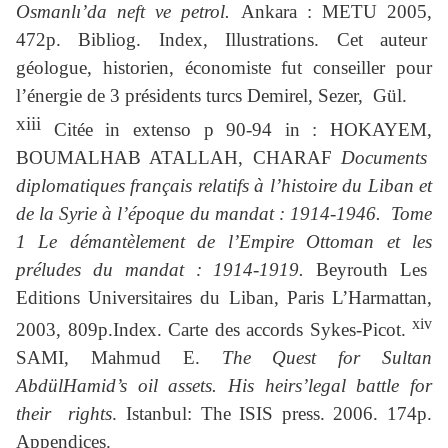
Osmanlı’da neft ve petrol.
Ankara : METU 2005,
472p. Bibliog. Index, Illustrations. Cet auteur
géologue, historien, économiste fut conseiller pour
l’énergie de 3 présidents turcs Demirel, Sezer, Gül.
xiii
Citée in extenso p 90-94 in : HOKAYEM,
BOUMALHAB ATALLAH, CHARAF
Documents
diplomatiques français relatifs à l’histoire du Liban et
de la Syrie à l’époque du mandat : 1914-1946. Tome
1 Le démantèlement de l’Empire Ottoman et les
préludes du mandat : 1914-1919.
Beyrouth Les
Editions Universitaires du Liban, Paris L’Harmattan,
xiv
2003, 809p.Index. Carte des accords Sykes-Picot.
SAMI, Mahmud E.
The Quest for Sultan
AbdülHamid’s oil assets.
His heirs’legal battle for
their rights
. Istanbul: The ISIS press.
2006. 174p.
Appendices.