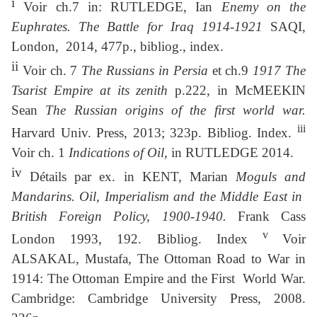
i
Voir ch.7 in: RUTLEDGE, Ian
Enemy on the
Euphrates. The Battle for Iraq 1914-1921
SAQI,
London, 2014, 477p., bibliog., index.
ii
Voir ch. 7
The Russians in Persia
et ch.9
1917 The
Tsarist Empire at its zenith
p.222, in McMEEKIN
Sean
The Russian origins of the first world war.
iii
Harvard Univ. Press, 2013; 323p. Bibliog. Index.
Voir ch. 1
Indications of Oil,
in RUTLEDGE 2014.
iv
Détails par ex. in KENT, Marian
Moguls and
Mandarins.
Oil, Imperialism and the Middle East in
British Foreign Policy, 1900-1940.
Frank Cass
v
London 1993, 192. Bibliog. Index
Voir
ALSAKAL, Mustafa, The Ottoman Road to War in
1914: The Ottoman Empire and the First World War.
Cambridge: Cambridge University Press, 2008.