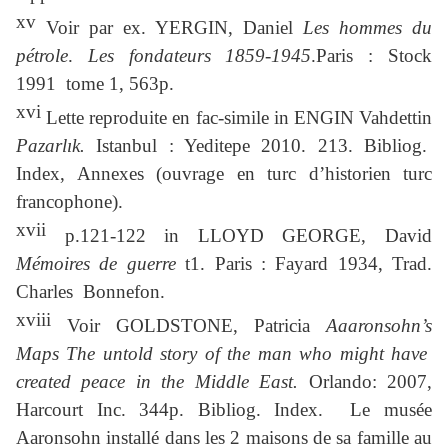
xv
Voir par ex. YERGIN, Daniel
Les hommes du
pétrole
.
Les fondateurs 1859-1945
.Paris : Stock
1991 tome 1, 563p.
xvi
Lette reproduite en fac-simile in ENGIN Vahdettin
Pazarlık.
Istanbul : Yeditepe 2010. 213. Bibliog.
Index, Annexes (ouvrage en turc d’historien turc
francophone).
xvii
p.121-122 in LLOYD GEORGE, David
Mémoires de guerre
t1. Paris : Fayard 1934, Trad.
Charles Bonnefon.
xviii
Voir GOLDSTONE, Patricia
Aaaronsohn’s
Maps The untold story of the man who might have
created peace in the Middle East.
Orlando: 2007,
Harcourt Inc. 344p. Bibliog. Index. Le musée
Aaronsohn installé dans les 2 maisons de sa famille au