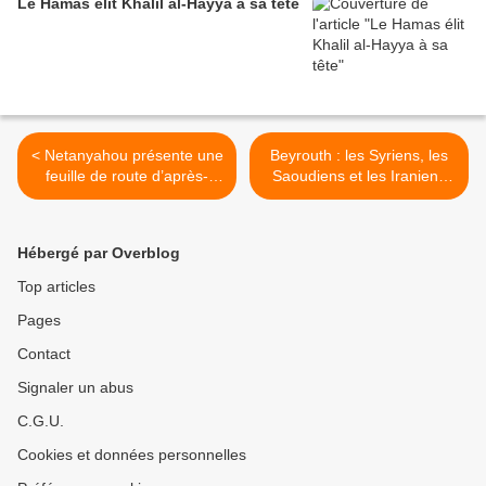
Le Hamas élit Khalil al-Hayya à sa tête
< Netanyahou présente une
Beyrouth : les Syriens, les
feuille de route d’après-
Saoudiens et les Iraniens
guerre
parviendront-ils à un nouvel
accord avec le Liban ? >
Hébergé par Overblog
Top articles
Pages
Contact
Signaler un abus
C.G.U.
Cookies et données personnelles