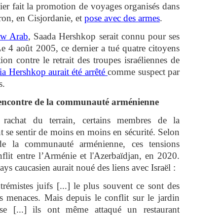
nier fait la promotion de voyages organisés dans
ron, en Cisjordanie, et
pose avec des armes
.
w Arab
, Saada Hershkop serait connu pour ses
e 4 août 2005, ce dernier a tué quatre citoyens
tion contre le retrait des troupes israéliennes de
ia Hershkop aurait été arrêté
comme suspect par
s.
l’encontre de la communauté arménienne
rachat du terrain, certains membres de la
se sentir de moins en moins en sécurité. Selon
e la communauté arménienne, ces tensions
flit entre l’Arménie et l'Azerbaïdjan, en 2020.
ays caucasien aurait noué des liens avec Israël :
trémistes juifs [...] le plus souvent ce sont des
s menaces. Mais depuis le conflit sur le jardin
nse [...] ils ont même attaqué un restaurant