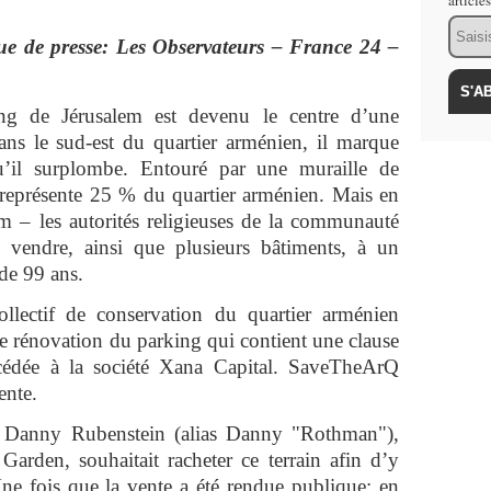
article
Email
vue de presse: Les Observateurs – France 24 –
ng de Jérusalem est devenu le centre d’une
dans le sud-est du quartier arménien, il marque
 qu’il surplombe. Entouré par une muraille de
 représente 25 % du quartier arménien. Mais en
em – les autorités religieuses de la communauté
 vendre, ainsi que plusieurs bâtiments, à un
de 99 ans.
llectif de conservation du quartier arménien
e rénovation du parking qui contient une clause
t cédée à la société Xana Capital. SaveTheArQ
ente.
en Danny Rubenstein (alias Danny "Rothman"),
Garden, souhaitait racheter ce terrain afin d’y
Une fois que la vente a été rendue publique; en