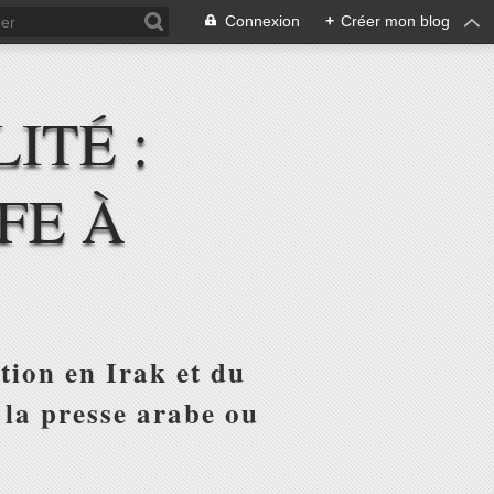
Connexion
+
Créer mon blog
ITÉ :
FE À
tion en Irak et du
 la presse arabe ou