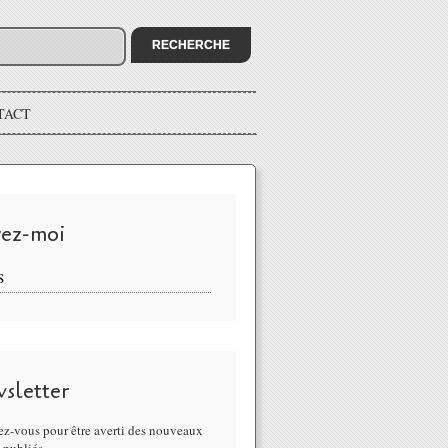
TACT
vez-moi
S
sletter
z-vous pour être averti des nouveaux