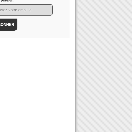
s publiés.