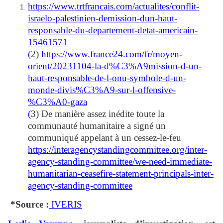
https://www.trtfrancais.com/actualites/conflit-
israelo-palestinien-demission-dun-haut-
responsable-du-departement-detat-americain-
15461571
(
2)
https://www.france24.com/fr/moyen-
orient/20231104-la-d%C3%A9mission-d-un-
haut-responsable-de-l-onu-symbole-d-un-
monde-divis%C3%A9-sur-l-offensive-
%C3%A0-gaza
(
3) De manière assez inédite toute la
communauté humanitaire a signé un
communiqué appelant à un cessez-le-feu
https://interagencystandingcommittee.org/inter-
agency-standing-committee/we-need-immediate-
humanitarian-ceasefire-statement-principals-inter-
agency-standing-committee
*Source :
IVERIS