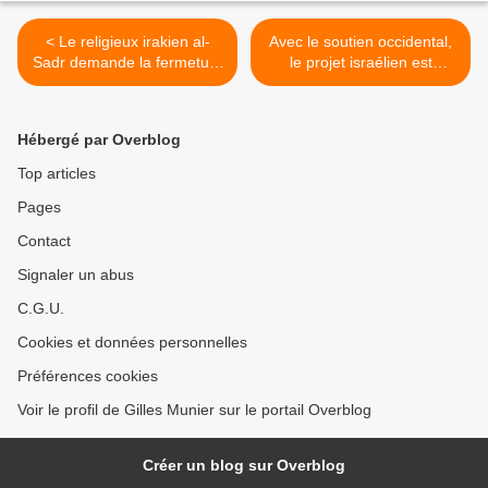
< Le religieux irakien al-
Avec le soutien occidental,
Sadr demande la fermeture
le projet israélien est
de l'ambassade des Etats-
d’expulser la population de
Unis en raison du conflit à
Gaza vers le Sinaï >
Gaza
Hébergé par Overblog
Top articles
Pages
Contact
Signaler un abus
C.G.U.
Cookies et données personnelles
Préférences cookies
Voir le profil de Gilles Munier sur le portail Overblog
Créer un blog sur Overblog