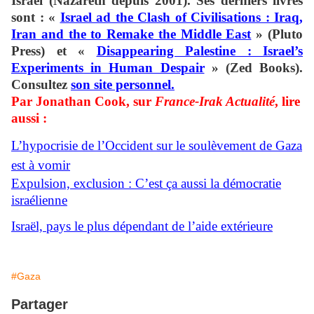
Israël (Nazareth depuis 2001).
Ses derniers livres
sont : «
Israel ad the Clash of Civilisations : Iraq,
Iran and the to Remake the Middle East
» (Pluto
Press) et «
Disappearing Palestine : Israel’s
Experiments in Human Despair
» (Zed Books).
Consultez
son site personnel.
Par Jonathan Cook, sur
France-Irak Actualité
, lire
aussi :
L’hypocrisie de l’Occident sur le soulèvement de Gaza
est à vomir
Expulsion, exclusion : C’est ça aussi la démocratie
israélienne
Israël, pays le plus dépendant de l’aide extérieure
#Gaza
Partager