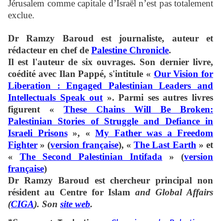
Jérusalem comme capitale d’Israël n’est pas totalement
exclue.
Dr Ramzy Baroud
est journaliste, auteur et
rédacteur en chef de
Palestine Chronicle
.
Il est l'auteur de six ouvrages. Son dernier livre,
coédité avec Ilan Pappé, s'intitule «
Our Vision for
Liberation : Engaged Palestinian Leaders and
Intellectuals Speak out
». Parmi ses autres livres
figurent «
These Chains Will Be Broken:
Palestinian Stories of Struggle and Defiance in
Israeli Prisons
», «
My Father was a Freedom
Fighter
» (
version française
), «
The Last Earth
» et
«
The Second Palestinian Intifada
» (
version
française
)
Dr Ramzy Baroud est chercheur principal non
résident au Centre for Islam
and Global Affairs
(
CIGA
). Son
site web
.