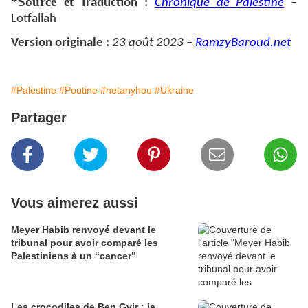
*Source et
Traduction :
Chronique de Palestine
–
Lotfallah
Version originale :
23 août 2023 –
RamzyBaroud.net
#Palestine
#Poutine
#netanyhou
#Ukraine
Partager
Vous aimerez aussi
Meyer Habib renvoyé devant le
tribunal pour avoir comparé les
Palestiniens à un “cancer”
Les crocodiles de Ben Gvir : la