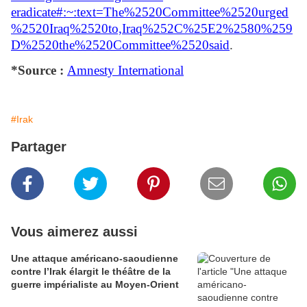
eradicate#:~:text=The%2520Committee%2520urged
%2520Iraq%2520to,Iraq%252C%25E2%2580%259
D%2520the%2520Committee%2520said
.
*Source :
Amnesty International
#Irak
Partager
Vous aimerez aussi
Une attaque américano-saoudienne
contre l’Irak élargit le théâtre de la
guerre impérialiste au Moyen-Orient