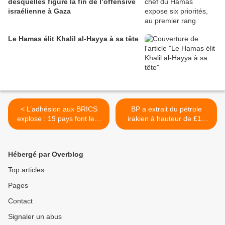
desquelles figure la fin de l’offensive
israélienne à Gaza
Le Hamas élit Khalil al-Hayya à sa tête
< L’adhésion aux BRICS
BP a extrait du pétrole
explose : 19 pays font leur
irakien à hauteur de £15
demande avant le sommet
milliards après l’invasion
annuel
britannique de 2003 >
Hébergé par Overblog
Top articles
Pages
Contact
Signaler un abus