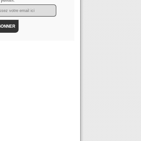
s publiés.