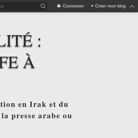
Connexion
+
Créer mon blog
ITÉ :
FE À
tion en Irak et du
 la presse arabe ou