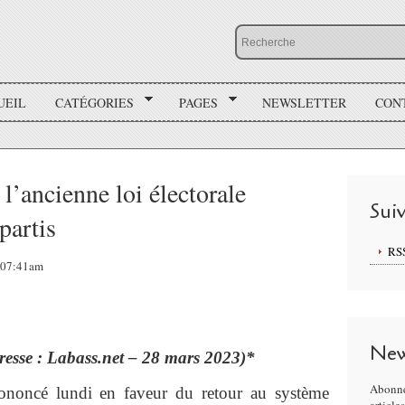
UEIL
CATÉGORIES
PAGES
NEWSLETTER
CON
 l’ancienne loi électorale
Sui
partis
RS
, 07:41am
New
presse : Labass.net – 28 mars 2023)*
Abonne
rononcé lundi en faveur du retour au système