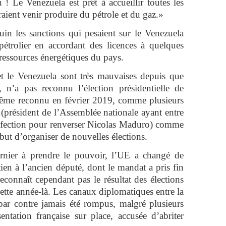
 ! Le Venezuela est prêt à accueillir toutes les
raient venir produire du pétrole et du gaz.»
uin les sanctions qui pesaient sur le Venezuela
étrolier en accordant des licences à quelques
ressources énergétiques du pays.
 et le Venezuela sont très mauvaises depuis que
 n’a pas reconnu l’élection présidentielle de
e reconnu en février 2019, comme plusieurs
(président de l’Assemblée nationale ayant entre
 défection pour renverser Nicolas Maduro) comme
but d’organiser de nouvelles élections.
rnier à prendre le pouvoir, l’UE a changé de
en à l’ancien député, dont le mandat a pris fin
onnaît cependant pas le résultat des élections
 cette année-là. Les canaux diplomatiques entre la
par contre jamais été rompus, malgré plusieurs
entation française sur place, accusée d’abriter