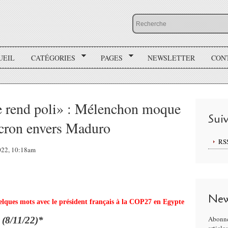
UEIL
CATÉGORIES
PAGES
NEWSLETTER
CON
le rend poli» : Mélenchon moque
Sui
acron envers Maduro
RS
2022, 10:18am
New
lques mots avec le président français à la COP27 en Egypte
Abonne
r
(8/11/22)*