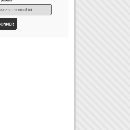
s publiés.