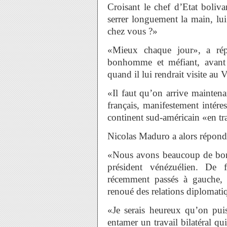
Croisant le chef d’Etat bolivar
serrer longuement la main, lu
chez vous ?»
«Mieux chaque jour», a répl
bonhomme et méfiant, avant 
quand il lui rendrait visite au 
«Il faut qu’on arrive maintena
français, manifestement intér
continent sud-américain «en tr
Nicolas Maduro a alors répondu
«Nous avons beaucoup de bons
président vénézuélien. De f
récemment passés à gauche, 
renoué des relations diplomat
«Je serais heureux qu’on pui
entamer un travail bilatéral qui