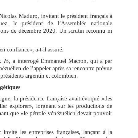
icolas Maduro, invitant le président français à
uez, le président de l’Assemblée nationale
tions de décembre 2020. Un scrutin reconnu ni
n confiance», a-t-il assuré.
x ?», a interrogé Emmanuel Macron, qui a par
nézuélien de l’appeler après sa rencontre prévue
 présidents argentin et colombien.
rgétiques
gne, la présidence française avait évoqué «des
aller explorer», lorgnant sur les productions de
imant que «le pétrole vénézuélien devait pouvoir
invité les entreprises françaises, lançant à la