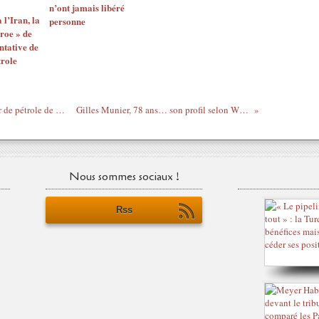
n’ont jamais libéré
l’Iran, la
personne
roe » de
ntative de
trole
La Russie devient le plus gros fournisseur de pétrole de l'Inde en octobre (média)
Gilles Munier, 78 ans… son profil selon Wikipédia (pour info)
Nous sommes sociaux !
Rss