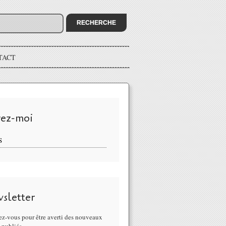
TACT
vez-moi
S
sletter
z-vous pour être averti des nouveaux