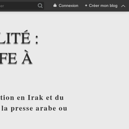
Connexion
+
Créer mon blog
ITÉ :
FE À
tion en Irak et du
 la presse arabe ou