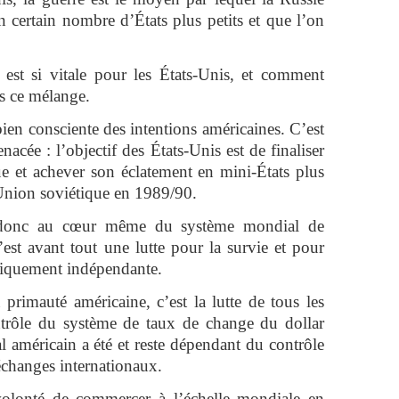
n certain nombre d’États plus petits et que l’on
 est si vitale pour les États-Unis, et comment
ns ce mélange.
 bien consciente des intentions américaines. C’est
nacée : l’objectif des États-Unis est de finaliser
ue et achever son éclatement en mini-États plus
l’Union soviétique en 1989/90.
t donc au cœur même du système mondial de
est avant tout une lutte pour la survie et pour
miquement indépendante.
 primauté américaine, c’est la lutte de tous les
ntrôle du système de taux de change du dollar
 américain a été et reste dépendant du contrôle
échanges internationaux.
volonté de commercer à l’échelle mondiale en