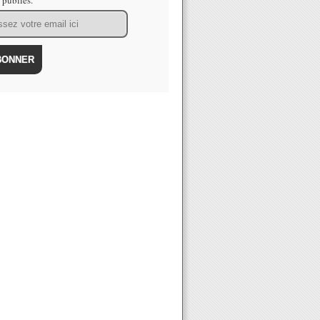
s publiés.