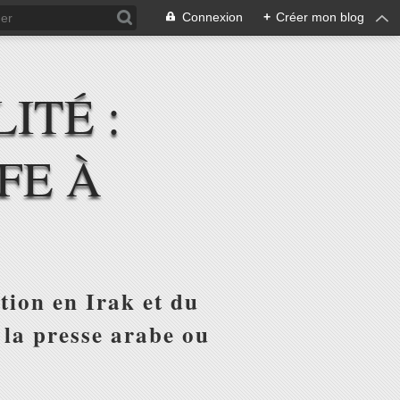
Connexion
+
Créer mon blog
ITÉ :
FE À
tion en Irak et du
 la presse arabe ou