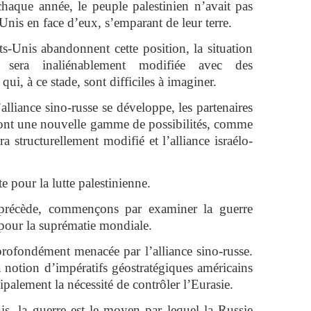
chaque année, le peuple palestinien n’avait pas
-Unis en face d’eux, s’emparant de leur terre.
s-Unis abandonnent cette position, la situation
 sera inaliénablement modifiée avec des
ui, à ce stade, sont difficiles à imaginer.
’alliance sino-russe se développe, les partenaires
uront une nouvelle gamme de possibilités, comme
ra structurellement modifié et l’alliance israélo-
.
e pour la lutte palestinienne.
précède, commençons par examiner la guerre
 pour la suprématie mondiale.
profondément menacée par l’alliance sino-russe.
la notion d’impératifs géostratégiques américains
palement la nécessité de contrôler l’Eurasie.
s, la guerre est le moyen par lequel la Russie