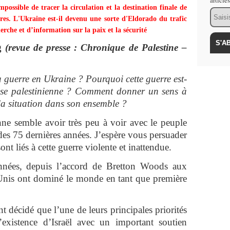
article
mpossible de tracer la circulation et la destination finale de
Email
res. L'Ukraine est-il devenu une sorte d'Eldorado du trafic
rche et d’information sur la paix et la sécurité
g
(revue de presse : Chronique de Palestine –
uerre en Ukraine ? Pourquoi cette guerre est-
ause palestinienne ? Comment donner un sens à
a situation dans son ensemble ?
nne semble avoir très peu à voir avec le peuple
s des 75 dernières années. J’espère vous persuader
sont liés à cette guerre violente et inattendue.
nnées, depuis l’accord de Bretton Woods aux
-Unis ont dominé le monde en tant que première
nt décidé que l’une de leurs principales priorités
’existence d’Israël avec un important soutien