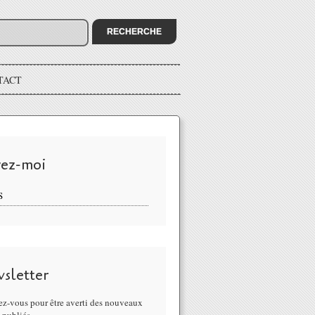
TACT
vez-moi
S
sletter
z-vous pour être averti des nouveaux