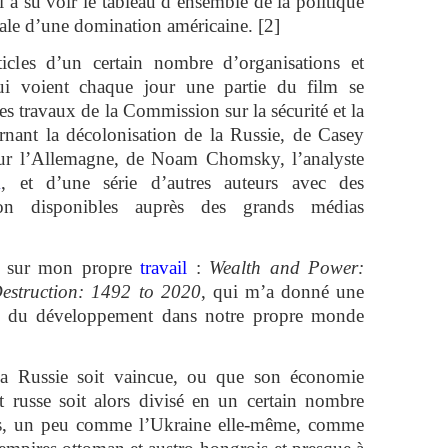
 a su voir le tableau d’ensemble de la politique
ale d’une domination américaine. [2]
ticles d’un certain nombre d’organisations et
qui voient chaque jour une partie du film se
es travaux de la Commission sur la sécurité et la
nant la décolonisation de la Russie, de Casey
r l’Allemagne, de Noam Chomsky, l’analyste
k
, et d’une série d’autres auteurs avec des
non disponibles auprès des grands médias
é sur mon propre
travail
:
Wealth and Power:
estruction: 1492 to 2020
, qui m’a donné une
 et du développement dans notre propre monde
 la Russie soit vaincue, ou que son économie
nt russe soit alors divisé en un certain nombre
tits, un peu comme l’Ukraine elle-même, comme