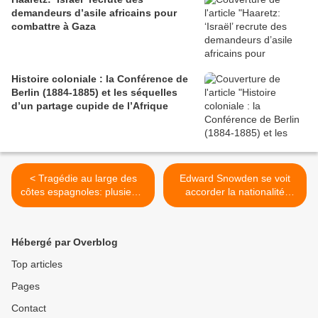
demandeurs d’asile africains pour
combattre à Gaza
Histoire coloniale : la Conférence de
Berlin (1884-1885) et les séquelles
d’un partage cupide de l’Afrique
< Tragédie au large des
Edward Snowden se voit
côtes espagnoles: plusieurs
accorder la nationalité
embarcations de harragas
russe, à sa demande >
algériens ont fait naufrage
et de nombreux disparus
Hébergé par Overblog
déplorés
Top articles
Pages
Contact