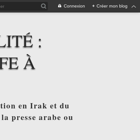
Connexion
+
Créer mon blog
ITÉ :
FE À
tion en Irak et du
 la presse arabe ou