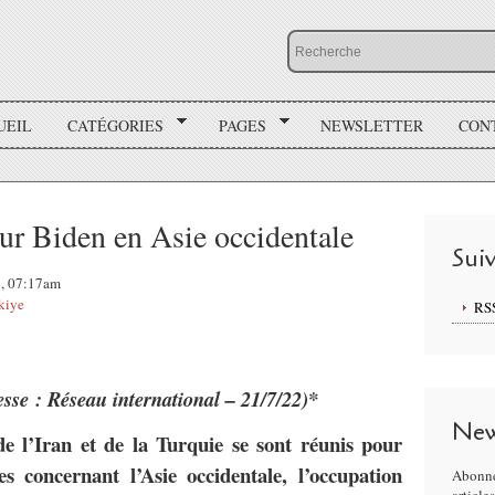
UEIL
CATÉGORIES
PAGES
NEWSLETTER
CON
sur Biden en Asie occidentale
Sui
22, 07:17am
kiye
RS
esse : Réseau international – 21/7/22)*
New
de l’Iran et de la Turquie se sont réunis pour
es concernant l’Asie occidentale, l’occupation
Abonne