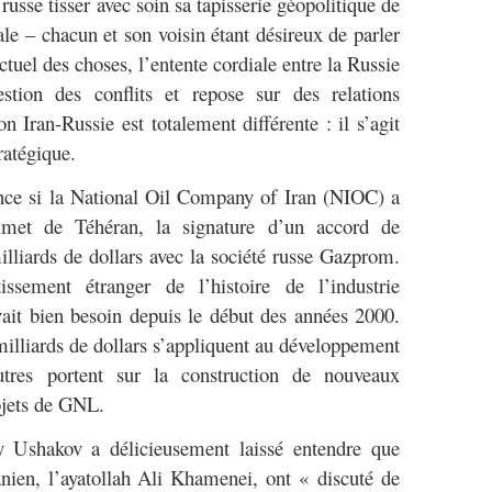
usse tisser avec soin sa tapisserie géopolitique de
ale – chacun et son voisin étant désireux de parler
tuel des choses, l’entente cordiale entre la Russie
stion des conflits et repose sur des relations
n Iran-Russie est totalement différente : il s’agit
ratégique.
nce si la National Oil Company of Iran (NIOC) a
et de Téhéran, la signature d’un accord de
illiards de dollars avec la société russe Gazprom.
issement étranger de l’histoire de l’industrie
vait bien besoin depuis le début des années 2000.
milliards de dollars s’appliquent au développement
utres portent sur la construction de nouveaux
ojets de GNL.
 Ushakov a délicieusement laissé entendre que
nien, l’ayatollah Ali Khamenei, ont « discuté de