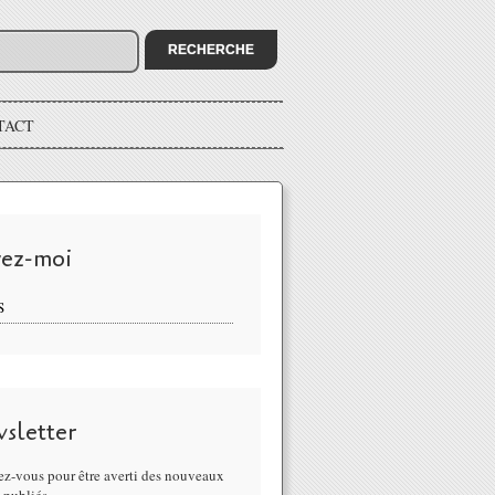
TACT
vez-moi
S
sletter
z-vous pour être averti des nouveaux