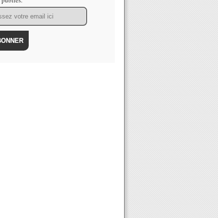
s publiés.