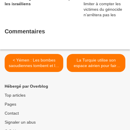
les israéliens
Commentaires
< Yémen : Les bombes
La Turquie utilise son
saoudiennes tombent et les
espace aérien pour faire
lobbyistes « passent le balai
pression sur la Russie,
»
selon des experts >
Hébergé par Overblog
Top articles
Pages
Contact
Signaler un abus