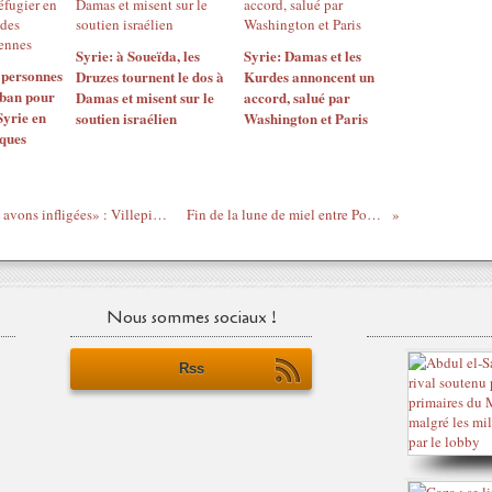
Syrie: à Soueïda, les
Syrie: Damas et les
 personnes
Druzes tournent le dos à
Kurdes annoncent un
iban pour
Damas et misent sur le
accord, salué par
Syrie en
soutien israélien
Washington et Paris
aques
«N’oublions pas les souffrances que nous avons infligées» : Villepin reprend BHL sur l’Ukraine
Fin de la lune de miel entre Poutine et Israël ?
Nous sommes sociaux !
Rss