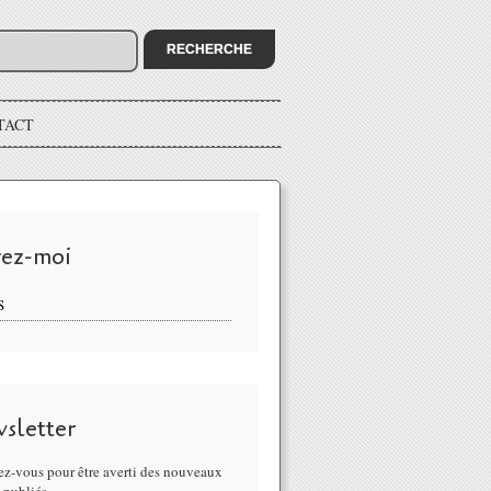
TACT
vez-moi
S
sletter
z-vous pour être averti des nouveaux