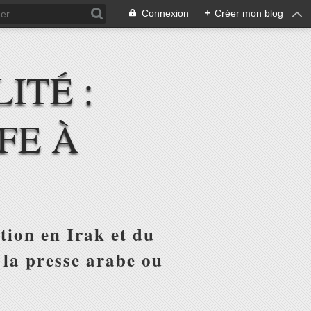
Connexion
+
Créer mon blog
ITÉ :
FE À
tion en Irak et du
 la presse arabe ou