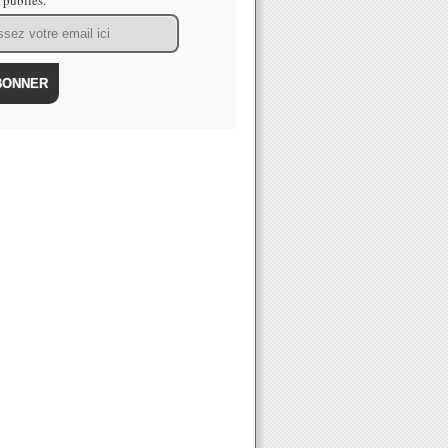
s publiés.