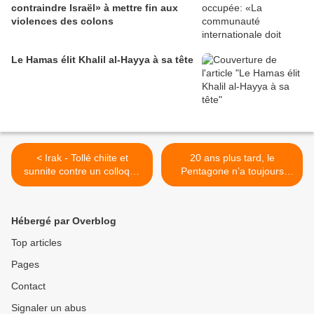
contraindre Israël» à mettre fin aux
violences des colons
Le Hamas élit Khalil al-Hayya à sa tête
< Irak - Tollé chiite et
20 ans plus tard, le
sunnite contre un colloque
Pentagone n’a toujours
pour la normalisation avec
aucun contrôle sur ses
‘Israël’ : Bagdad et Erbil
mercenaires >
condamnent
Hébergé par Overblog
Top articles
Pages
Contact
Signaler un abus