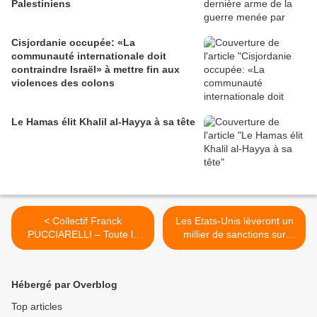
Palestiniens
Cisjordanie occupée: «La
communauté internationale doit
contraindre Israël» à mettre fin aux
violences des colons
Le Hamas élit Khalil al-Hayya à sa tête
< Collectif Franck
Les Etats-Unis lèveront un
PUCCIARELLI – Toute la
millier de sanctions sur
vérité sur son décès
l'Iran et en maintiendront
500 autres (médias) >
Hébergé par Overblog
Top articles