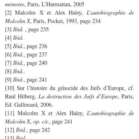
mémoire
, Paris, L’Harmattan, 2005
[2] Malcolm X et Alex Haley,
L’autobiographie de
Malcolm X
, Paris, Pocket, 1993, page 234
[3]
Ibid.
, page 235
[4]
Ibid.
[5]
Ibid.
, page 236
[6]
Ibid.
, page 237
[7]
Ibid.
, page 240
[8]
Ibid.
.
[9]
Ibid.
, page 241
[10] Sur l’histoire du génocide des Juifs d’Europe, cf.
Raul Hilberg,
La destruction des Juifs d’Europe
, Paris,
Ed. Gallimard, 2006.
[11] Malcolm X et Alex Haley,
L’autobiographie de
Malcolm X
,
op. cit.
, page 241
[12]
Ibid.
, page 242
[13]
Ibid.
.