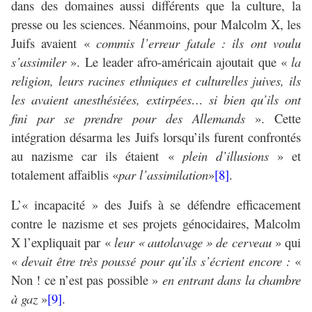
dans des domaines aussi différents que la culture, la
presse ou les sciences. Néanmoins, pour Malcolm X, les
Juifs avaient «
commis l’erreur fatale : ils ont voulu
s’assimiler
». Le leader afro-américain ajoutait que «
la
religion, leurs racines ethniques et culturelles juives, ils
les avaient anesthésiées, extirpées… si bien qu’ils ont
fini par se prendre pour des Allemands
». Cette
intégration désarma les Juifs lorsqu’ils furent confrontés
au nazisme car ils étaient «
plein d’illusions
» et
totalement affaiblis «
par l’assimilation
»
[8]
.
L’« incapacité » des Juifs à se défendre efficacement
contre le nazisme et ses projets génocidaires, Malcolm
X l’expliquait par «
leur « autolavage » de cerveau
» qui
«
devait être très poussé pour qu’ils s’écrient encore :
«
Non ! ce n’est pas possible »
en entrant dans la chambre
à gaz
»
[9]
.