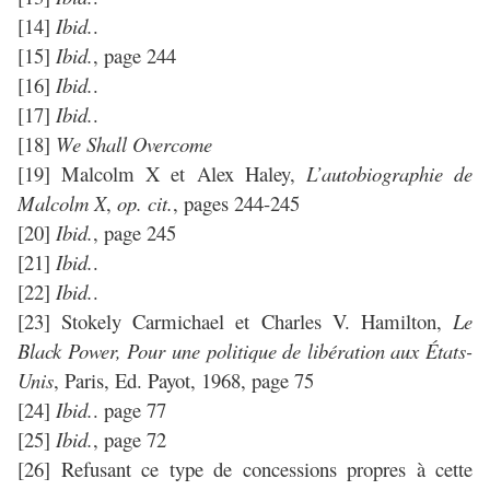
[14]
Ibid.
.
[15]
Ibid.
, page 244
[16]
Ibid.
.
[17]
Ibid.
.
[18]
We Shall Overcome
[19] Malcolm X et Alex Haley,
L’autobiographie de
Malcolm X
,
op. cit.
, pages 244-245
[20]
Ibid.
, page 245
[21]
Ibid.
.
[22]
Ibid.
.
[23] Stokely Carmichael et Charles V. Hamilton,
Le
Black Power, Pour une politique de libération aux États-
Unis
, Paris, Ed. Payot, 1968, page 75
[24]
Ibid.
. page 77
[25]
Ibid.
, page 72
[26] Refusant ce type de concessions propres à cette