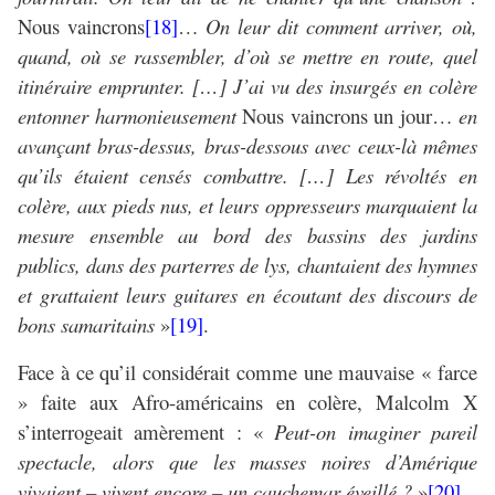
Nous vaincrons
[18]
…
On leur dit comment arriver, où,
quand, où se rassembler, d’où se mettre en route, quel
itinéraire emprunter. […] J’ai vu des insurgés en colère
entonner harmonieusement
Nous vaincrons un jour…
en
avançant bras-dessus, bras-dessous avec ceux-là mêmes
qu’ils étaient censés combattre. […] Les révoltés en
colère, aux pieds nus, et leurs oppresseurs marquaient la
mesure ensemble au bord des bassins des jardins
publics, dans des parterres de lys, chantaient des hymnes
et grattaient leurs guitares en écoutant des discours de
bons samaritains
»
[19]
.
Face à ce qu’il considérait comme une mauvaise « farce
» faite aux Afro-américains en colère, Malcolm X
s’interrogeait amèrement : «
Peut-on imaginer pareil
spectacle, alors que les masses noires d’Amérique
vivaient – vivent encore – un cauchemar éveillé ?
»
[20]
.