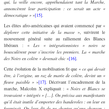
qui, la veille encore, appréhendaient tant la Marche,
annoncèrent leur participation : ce serait un acte «
démocratique »
»
[15]
.
Les élites afro-américaines qui avaient commencé par «
déplorer cette initiative de la masse
», suivirent le
mouvement général suite au ralliement des Blancs
libéraux : «
Les « intégrationnistes » noirs se
bousculèrent pour s’inscrire les premiers. La « marche
des Noirs en colère » devenait chic
»
[16]
.
Cette évolution de la mobilisation fit que «
ce qui devait
être, à l’origine, un raz de marée de colère, devint un «
fleuve paisible »
»
[17]
. Décrivant l’encadrement de la
marche, Malcolm X expliquait : «
Noirs et Blancs se
trouvaient « intégrés » […]. On précisa aux manifestants
qu’il était inutile d’emporter des banderoles : on leur en
fournirait. On leur dit de ne chanter qu’une chanson :