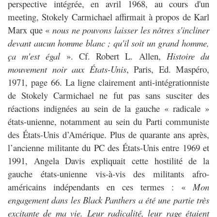
perspective intégrée, en avril 1968, au cours d'un
meeting, Stokely Carmichael affirmait à propos de Karl
Marx que «
nous ne pouvons laisser les nôtres s'incliner
devant aucun homme blanc ; qu'il soit un grand homme,
ça m'est égal
». Cf. Robert L. Allen,
Histoire du
mouvement noir aux États-Unis
, Paris, Ed. Maspéro,
1971, page 66. La ligne clairement anti-intégrationniste
de Stokely Carmichael ne fut pas sans susciter des
réactions indignées au sein de la gauche « radicale »
états-unienne, notamment au sein du Parti communiste
des États-Unis d’Amérique. Plus de quarante ans après,
l’ancienne militante du PC des États-Unis entre 1969 et
1991, Angela Davis expliquait cette hostilité de la
gauche états-unienne vis-à-vis des militants afro-
américains indépendants en ces termes : «
Mon
engagement dans les Black Panthers a été une partie très
excitante de ma vie. Leur radicalité, leur rage étaient