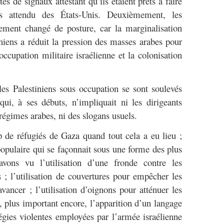
tes de signaux attestant qu’ils étaient prêts à faire
 attendu des États-Unis. Deuxièmement, les
ement changé de posture, car la marginalisation
iniens a réduit la pression des masses arabes pour
occupation militaire israélienne et la colonisation
es Palestiniens sous occupation se sont soulevés
i, à ses débuts, n’impliquait ni les dirigeants
s régimes arabes, ni des slogans usuels.
de réfugiés de Gaza quand tout cela a eu lieu ;
 populaire qui se façonnait sous une forme des plus
avons vu l’utilisation d’une fronde contre les
ns ; l’utilisation de couvertures pour empêcher les
vancer ; l’utilisation d’oignons pour atténuer les
, plus important encore, l’apparition d’un langage
tégies violentes employées par l’armée israélienne