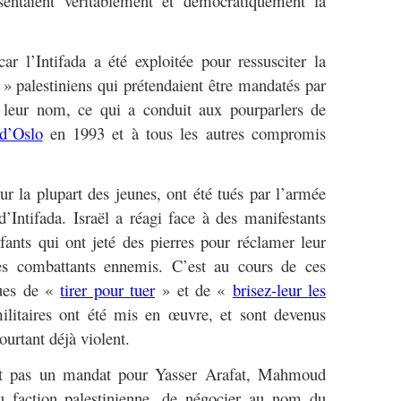
résentaient véritablement et démocratiquement la
car l’Intifada a été exploitée pour ressusciter la
s » palestiniens qui prétendaient être mandatés par
n leur nom, ce qui a conduit aux pourparlers de
d’Oslo
en 1993 et à tous les autres compromis
ur la plupart des jeunes, ont été tués par l’armée
d’Intifada. Israël a réagi face à des manifestants
ants qui ont jeté des pierres pour réclamer leur
des combattants ennemis. C’est au cours de ces
ques de «
tirer pour tuer
» et de «
brisez-leur les
ilitaires ont été mis en œuvre, et sont devenus
ourtant déjà violent.
tait pas un mandat pour Yasser Arafat, Mahmoud
u faction palestinienne, de négocier au nom du