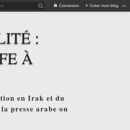
Connexion
+
Créer mon blog
ITÉ :
FE À
tion en Irak et du
 la presse arabe ou