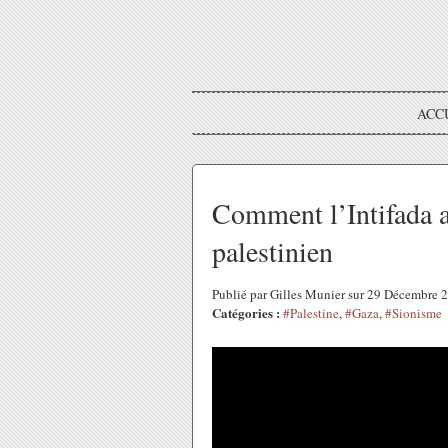
ACC
Comment l’Intifada a
palestinien
Publié par Gilles Munier sur 29 Décembre
Catégories :
#Palestine
,
#Gaza
,
#Sionisme