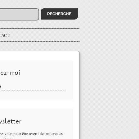
TACT
vez-moi
S
sletter
z-vous pour être averti des nouveaux