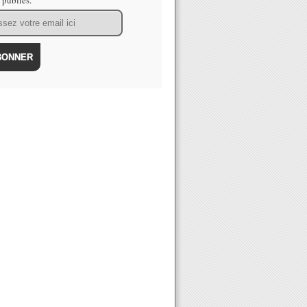
s publiés.