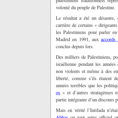
palestiniens traditionnels rep
volonté du peuple de Palestine.
Le résultat a été un désastre, 
carrière de certains « dirigeant
les Palestiniens pour parler e
Madrid en 1991, aux
accords 
conclus depuis lors.
Des milliers de Palestiniens, po
israélienne pendant les années 
non violents et même à des enf
liberté, comme s’ils étaient 
années terribles que les politi
os
» et d’autres stratagèmes m
partie intégrante d’un discours p
Mais en vérité l’Intifada n’é
Abbas
ou tout autre officiel o