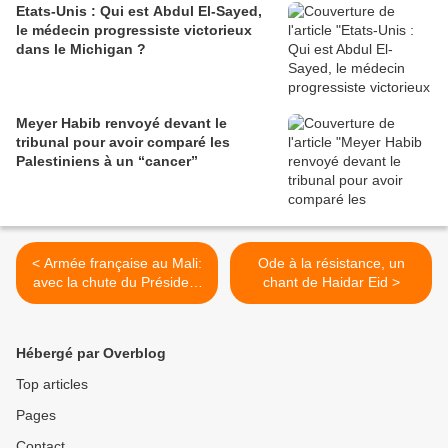
Etats-Unis : Qui est Abdul El-Sayed,
le médecin progressiste victorieux
dans le Michigan ?
Meyer Habib renvoyé devant le
tribunal pour avoir comparé les
Palestiniens à un “cancer”
< Armée française au Mali:
Ode à la résistance, un
avec la chute du Président
chant de Haidar Eid >
IBK, «nous n’avons plus de
légitimité à agir»
Hébergé par Overblog
Top articles
Pages
Contact