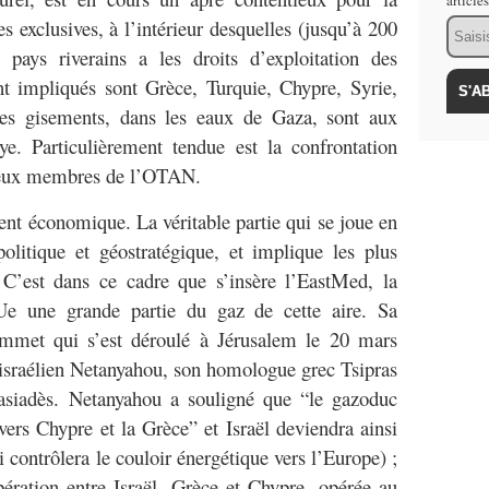
article
 exclusives, à l’intérieur desquelles (jusqu’à 200
Email
pays riverains a les droits d’exploitation des
t impliqués sont Grèce, Turquie, Chypre, Syrie,
 les gisements, dans les eaux de Gaza, sont aux
ye. Particulièrement tendue est la confrontation
 deux membres de l’OTAN.
ent économique. La véritable partie qui se joue en
olitique et géostratégique, et implique les plus
 C’est dans ce cadre que s’insère l’EastMed, la
Ue une grande partie du gaz de cette aire. Sa
sommet qui s’est déroulé à Jérusalem le 20 mars
 israélien Netanyahou, son homologue grec Tsipras
tasiadès. Netanyahou a souligné que “le gazoduc
avers Chypre et la Grèce” et Israël deviendra ainsi
 contrôlera le couloir énergétique vers l’Europe) ;
ération entre Israël, Grèce et Chypre, opérée au