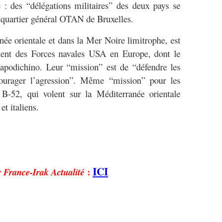
 : des “délégations militaires” des deux pays se
u quartier général OTAN de Bruxelles.
née orientale et dans la Mer Noire limitrophe, est
ment des Forces navales USA en Europe, dont le
Capodichino. Leur “mission” est de “défendre les
courager l’agression”. Même “mission” pour les
B-52, qui volent sur la Méditerranée orientale
et italiens.
ICI
r
:
France-Irak Actualité