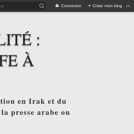
Connexion
+
Créer mon blog
ITÉ :
FE À
tion en Irak et du
 la presse arabe ou