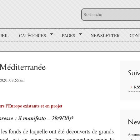
UEIL
CATÉGORIES
PAGES
NEWSLETTER
CON
 Méditerranée
Sui
 2020, 08:55am
RS
rs l'Europe existants et en projet
presse : il manifesto – 29/9/20)*
New
les fonds de laquelle ont été découverts de grands
Abonne
urel
, est en cours un âpre contentieux pour la