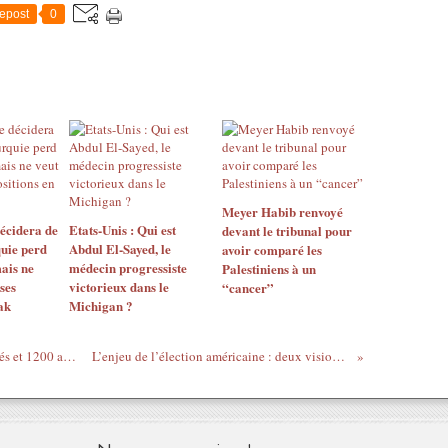
epost
0
Meyer Habib renvoyé
décidera de
Etats-Unis : Qui est
devant le tribunal pour
quie perd
Abdul El-Sayed, le
avoir comparé les
mais ne
médecin progressiste
Palestiniens à un
ses
victorieux dans le
“cancer”
ak
Michigan ?
Algérie : en dix jours, 10 clandestins noyés et 1200 autres repêchés
L’enjeu de l’élection américaine : deux visions du monde