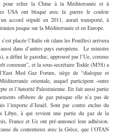
eté pour relier la Chine à la Méditerranée et à
les USA ont bloqué avec la guerre le couloir
’un accord stipulé en 2011, aurait transporté, à
z iranien jusque sur la Méditerranée et en Europe.
s’est placée l’Italie où (dans les Pouilles) arrivera
 aussi dans d’autres pays européens. Le ministre
), a défini le gazoduc, approuvé par l’Ue, comme
érêt commun”, et la sous-secrétaire Todde (M5S) a
à l’East Med Gaz Forum, siège de “dialogue et
éditerranée orientale, auquel participent -outre
pte et l’Autorité Palestinienne. En fait aussi partie
sements offshore de gaz puisque elle n’a pas de
is l’importe d’Israël. Sont par contre exclus du
a Libye, à qui revient une partie du gaz de la
nis, France et Ue ont pré-annoncé leur adhésion.
 cause du contentieux avec la Grèce, que l’OTAN