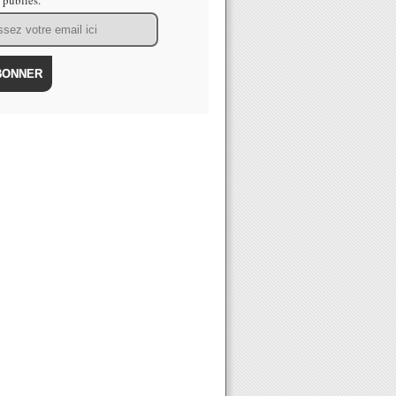
s publiés.