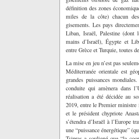
définition des zones économiques
miles de la côte) chacun des 
gisements. Les pays directemen
Liban, Israël, Palestine (dont
mains d’Israël), Égypte et Lib
entre Grèce et Turquie, toutes
La mise en jeu n’est pas seulem
Méditerranée orientale est géop
grandes puissances mondiales.
conduite qui amènera dans l’
réalisation a été décidée au 
2019, entre le Premier ministre
et le président chypriote Anas
s’étendra d’Israël à l’Europe tr
une “puissance énergétique” (qui
Tsipras a souligné que “la coop