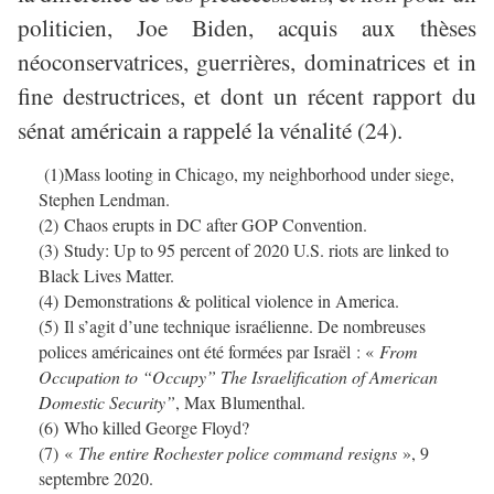
politicien, Joe Biden, acquis aux thèses
néoconservatrices, guerrières, dominatrices et in
fine destructrices, et dont un récent rapport du
sénat américain a rappelé la vénalité (24).
(1)Mass looting in Chicago, my neighborhood under siege,
Stephen Lendman.
(2) Chaos erupts in DC after GOP Convention.
(3) Study: Up to 95 percent of 2020 U.S. riots are linked to
Black Lives Matter.
(4) Demonstrations & political violence in America.
(5) Il s’agit d’une technique israélienne. De nombreuses
polices américaines ont été formées par Israël : «
From
Occupation to “Occupy” The Israelification of American
Domestic Security”
, Max Blumenthal.
(6) Who killed George Floyd?
(7) «
The entire Rochester police command resigns
», 9
septembre 2020.