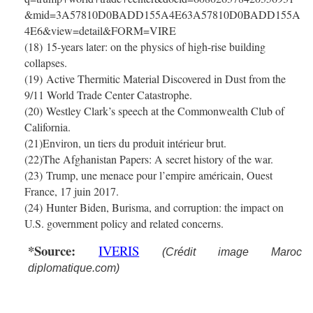
&mid=3A57810D0BADD155A4E63A57810D0BADD155A
4E6&view=detail&FORM=VIRE
(18) 15-years later: on the physics of high-rise building
collapses.
(19) Active Thermitic Material Discovered in Dust from the
9/11 World Trade Center Catastrophe.
(20) Westley Clark’s speech at the Commonwealth Club of
California.
(21)Environ, un tiers du produit intérieur brut.
(22)The Afghanistan Papers: A secret history of the war.
(23) Trump, une menace pour l’empire américain, Ouest
France, 17 juin 2017.
(24) Hunter Biden, Burisma, and corruption: the impact on
U.S. government policy and related concerns.
*Source:
IVERIS
(Crédit image Maroc
diplomatique.com)