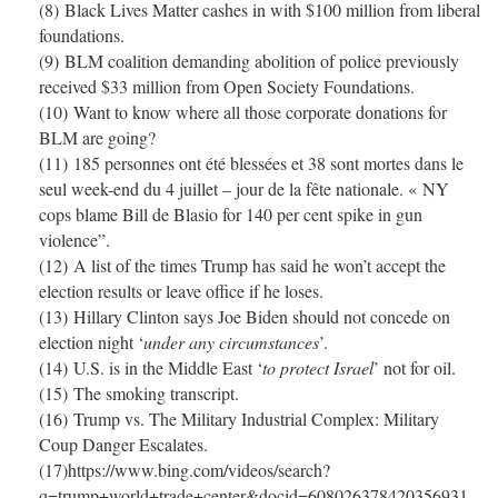
(8) Black Lives Matter cashes in with $100 million from liberal
foundations.
(9) BLM coalition demanding abolition of police previously
received $33 million from Open Society Foundations.
(10) Want to know where all those corporate donations for
BLM are going?
(11) 185 personnes ont été blessées et 38 sont mortes dans le
seul week-end du 4 juillet – jour de la fête nationale.
« NY
cops blame Bill de Blasio for 140 per cent spike in gun
violence”.
(12) A list of the times Trump has said he won’t accept the
election results or leave office if he loses.
(13) Hillary Clinton says Joe Biden should not concede on
election night ‘
under any circumstances
’.
(14) U.S. is in the Middle East ‘
to protect Israel
’ not for oil.
(15) The smoking transcript.
(16) Trump vs. The Military Industrial Complex: Military
Coup Danger Escalates.
(17)https://www.bing.com/videos/search?
q=trump+world+trade+center&docid=608026378420356931