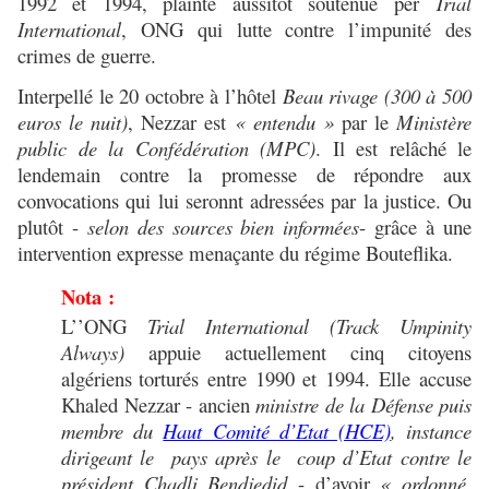
1992 et 1994, plainte aussitôt soutenue per
Trial
International
, ONG qui lutte contre l’impunité des
crimes de guerre.
Interpellé le 20 octobre à l’hôtel
Beau rivage (300 à 500
euros le nuit)
, Nezzar est
« entendu »
par
le
Ministère
public de la Confédération (MPC)
. Il est relâché le
lendemain
contre la promesse de répondre aux
convocations qui lui seronnt adressées par la justice. Ou
plutôt -
selon des sources bien informées
- grâce à une
intervention expresse menaçante du régime Bouteflika.
Nota :
L’’ONG
Trial International (Track Umpinity
Always)
appuie actuellement cinq citoyens
algériens
torturés entre 1990 et 1994. Elle accuse
Khaled Nezzar - ancien
ministre de la Défense puis
membre du
Haut Comité d’Etat (HCE)
, instance
dirigeant le pays après le coup d’Etat contre le
président Chadli Bendjedid
- d’avoir
« ordonné,