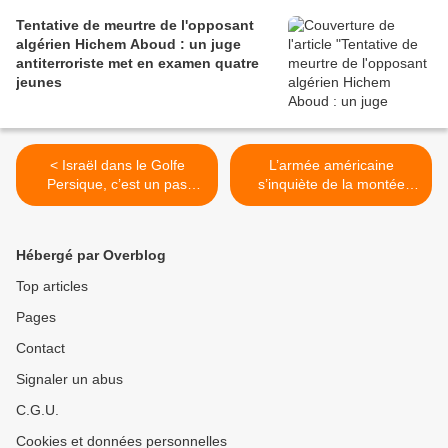
Tentative de meurtre de l'opposant
algérien Hichem Aboud : un juge
antiterroriste met en examen quatre
jeunes
< Israël dans le Golfe
L’armée américaine
Persique, c’est un pas
s’inquiète de la montée
assuré vers la guerre!
d’influence de la Russie et
de la Chine dans plusieurs
pays d’Afrique dont l’Algérie
Hébergé par Overblog
>
Top articles
Pages
Contact
Signaler un abus
C.G.U.
Cookies et données personnelles