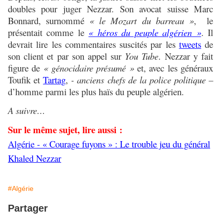
doubles pour juger Nezzar. Son avocat suisse Marc
Bonnard, surnommé
« le Mozart du barreau »
, le
présentait comme le
« héros du peuple algérien »
. Il
devrait lire les commentaires suscités par les
tweets
de
son client et par son appel sur
You Tube
. Nezzar y fait
figure de
« génocidaire présumé »
et, avec les généraux
Toufik et
Tartag
,
- anciens chefs de la police politique
–
d’homme parmi les plus haïs du peuple algérien.
A suivre…
Sur le même sujet, lire aussi :
Algérie - « Courage fuyons » : Le trouble jeu du général
Khaled Nezzar
#Algérie
Partager