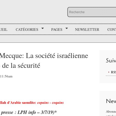
UEIL
CATÉGORIES
PAGES
NEWSLETTER
CON
 Mecque: La société israélienne
Sui
de la sécurité
RS
, 11:56am
New
lah d'Arabie saoudite:
copains - coquins
 presse : LPH info – 3/7/19)*
Abonne