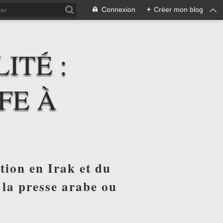
Connexion
+
Créer mon blog
ITÉ :
FE À
tion en Irak et du
 la presse arabe ou