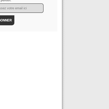
s publiés.