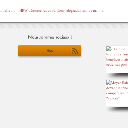
Les rapports successifs de la Brigade Criminelle innocentent Tariq Ramadan
HRW dénonce les conditions «dégradantes» de milliers de prisonniers en Irak
Nous sommes sociaux !
Rss