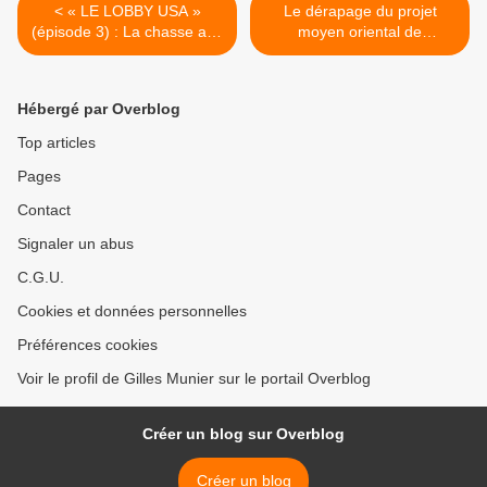
< « LE LOBBY USA »
Le dérapage du projet
(épisode 3) : La chasse aux
moyen oriental de
sorcières
Netanyahou >
Hébergé par Overblog
Top articles
Pages
Contact
Signaler un abus
C.G.U.
Cookies et données personnelles
Préférences cookies
Voir le profil de Gilles Munier sur le portail Overblog
Créer un blog sur Overblog
Créer un blog