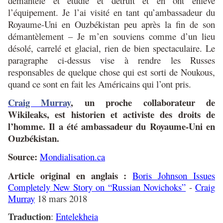
démantelé et étudié et détruit et en ont enlevé
l’équipement. Je l’ai visité en tant qu’ambassadeur du
Royaume-Uni en Ouzbékistan peu après la fin de son
démantèlement – Je m’en souviens comme d’un lieu
désolé, carrelé et glacial, rien de bien spectaculaire. Le
paragraphe ci-dessus vise à rendre les Russes
responsables de quelque chose qui est sorti de Noukous,
quand ce sont en fait les Américains qui l’ont pris.
Craig Murray
, un proche collaborateur de
Wikileaks, est historien et activiste des droits de
l’homme. Il a été ambassadeur du Royaume-Uni en
Ouzbékistan.
Source:
Mondialisation.ca
Article original en anglais :
Boris Johnson Issues
Completely New Story on “Russian Novichoks”
-
Craig
Murray
18 mars 2018
Traduction
:
Entelekheia