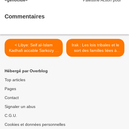
Commentaires
< Libye: Seif al-Islam
Irak : Les lois tribales et le
Kadhafi accable Sarkozy et
sort des familles liées à
lance un appel à Macron
l’Etat islamique >
Hébergé par Overblog
Top articles
Pages
Contact
Signaler un abus
C.G.U.
Cookies et données personnelles