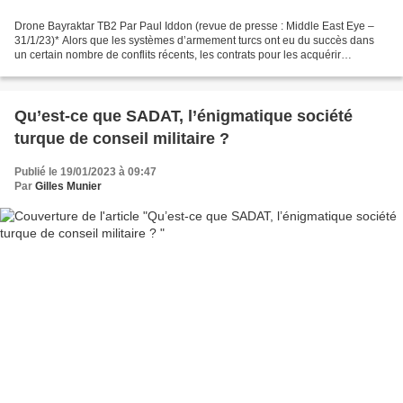
Drone Bayraktar TB2 Par Paul Iddon (revue de presse : Middle East Eye –
31/1/23)* Alors que les systèmes d’armement turcs ont eu du succès dans
un certain nombre de conflits récents, les contrats pour les acquérir
s’accompagnent d’un faible poids politique...
Qu’est-ce que SADAT, l’énigmatique société
turque de conseil militaire ?
Publié le 19/01/2023 à 09:47
Par
Gilles Munier