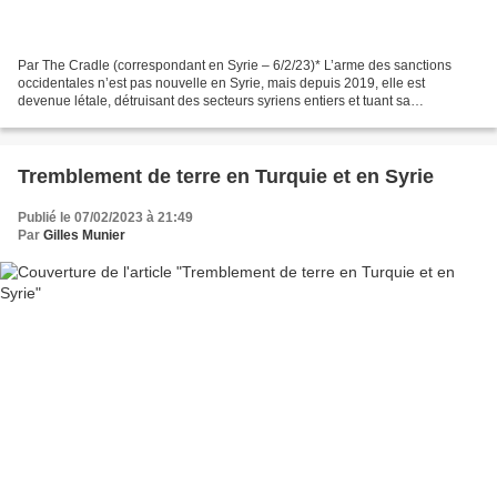
Par The Cradle (correspondant en Syrie – 6/2/23)* L’arme des sanctions
occidentales n’est pas nouvelle en Syrie, mais depuis 2019, elle est
devenue létale, détruisant des secteurs syriens entiers et tuant sa
population. Quelque 83 ans après avoir été...
Tremblement de terre en Turquie et en Syrie
Publié le 07/02/2023 à 21:49
Par
Gilles Munier