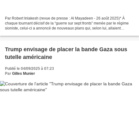
Par Robert Inlakesh (revue de presse : Al Mayadeen - 26 août 2025)* À
chaque tournant décisif de la “guerre sur sept fronts” menée par le régime
sioniste, celui-ci a annoncé de nouveaux plans qui, selon lui, allaient
permettre de vaincre le Hamas ou parvenir...
Trump envisage de placer la bande Gaza sous
tutelle américaine
Publié le 04/09/2025 à 07:23
Par
Gilles Munier