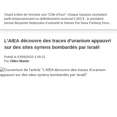
Visant à faire de l'enclave une "Côte d'Azur", chaque Gazaoui souhaitant
partir temporairement ou définitivement recevrait 5 000 $ ; le président
presse Benjamin Netanyahu d’anéantir le Hamas Par Nava Freiberg (revue
de presse : The Times of Israël -...
L’AIEA découvre des traces d’uranium appauvri
sur des sites syriens bombardés par Israël
Publié le 03/09/2025 à 09:21
Par
Gilles Munier