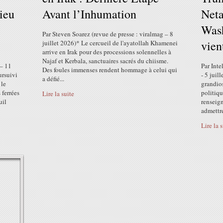
lieu
Avant l’Inhumation
Neta
Wash
Par Steven Soarez (revue de presse : viralmag – 8
vien
juillet 2026)* Le cercueil de l'ayatollah Khamenei
arrive en Irak pour des processions solennelles à
Najaf et Kerbala, sanctuaires sacrés du chiisme.
– 11
Par Inte
Des foules immenses rendent hommage à celui qui
ursuivi
- 5 juil
a défié...
 le
grandios
 ferrées
politiqu
Lire la suite
uil
renseig
admettre
Lire la 