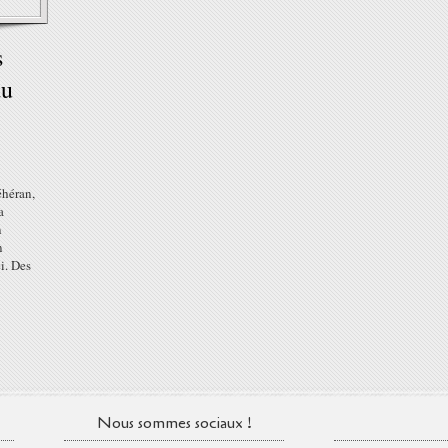
s
du
éhéran,
a
n
n
i. Des
Nous sommes sociaux !