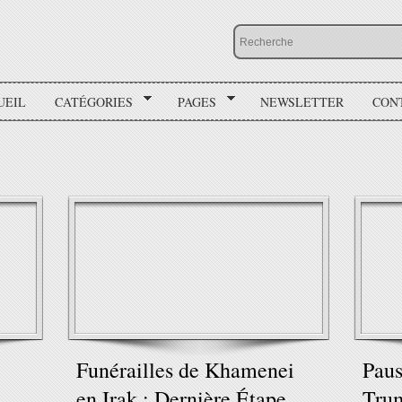
UEIL
CATÉGORIES
PAGES
NEWSLETTER
CON
Funérailles de Khamenei
Paus
en Irak : Dernière Étape
Trum