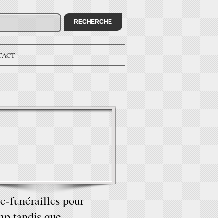
TACT
e-funérailles pour
p tandis que