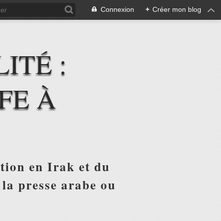
Connexion
+
Créer mon blog
ITÉ :
FE À
tion en Irak et du
 la presse arabe ou