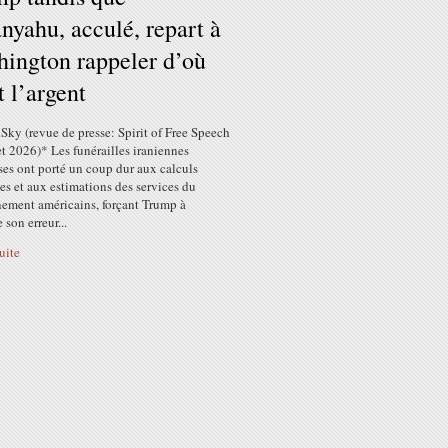
nyahu, acculé, repart à
ington rappeler d’où
t l’argent
lSky (revue de presse: Spirit of Free Speech
let 2026)* Les funérailles iraniennes
es ont porté un coup dur aux calculs
es et aux estimations des services du
nement américains, forçant Trump à
 son erreur...
suite