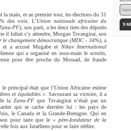
article
Email
la main, et au premier tour, les élections du 31
1% des voix. L’
Union nationale africaine du
Zanu-PF)
, son parti, a les deux tiers des députés
 il fallait s’y attendre, Morgan Tsvangirai, son
 le changement démocratique (MDC - 34%),
a
ats, et a accusé Mugabe et
Nikuv International
élienne qui a organisé en sous-main le scrutin,
enne pour être proche du Mossad, de fraude
le principal était que l’Union Africaine estime
ibres et équitables ».
Savourant sa victoire, il a
 de la
Zanu-PF
que Tsvangirai n’était pas un
garder qui se cache derrière lui : les pays de
s-Unis, le Canada et la Grande-Bretagne. Qui en
ison pour taire que le
« père-fondateur de la
lle fois aux Israéliens pour se faire réélire.