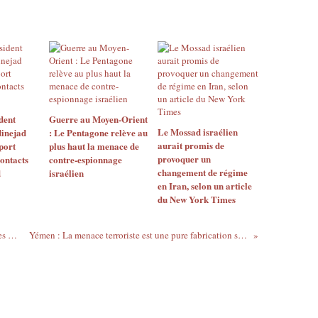
dent
Guerre au Moyen-Orient
Le Mossad israélien
inejad
: Le Pentagone relève au
aurait promis de
port
plus haut la menace de
provoquer un
contacts
contre-espionnage
changement de régime
d
israélien
en Iran, selon un article
du New York Times
Pétition : Il faut publier les données sur les malformations congénitales en Irak
Yémen : La menace terroriste est une pure fabrication selon le diplomate français Gilles Gauthier