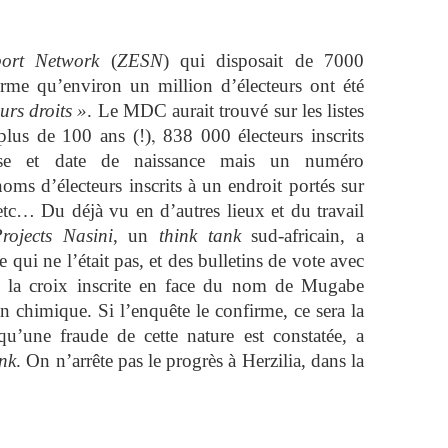
ort Network
(
ZESN
)
qui disposait de 7000
firme qu’environ un million d’électeurs ont été
eurs droits »
. Le MDC aurait trouvé sur les listes
,
lus de 100 ans (!)
838 000 électeurs inscrits
se et date de naissance mais un numéro
 noms d’électeurs inscrits à un endroit portés sur
etc… Du déjà vu en d’autres lieux et du travail
rojects Nasini
, un
think tank
sud-africain, a
 qui ne l’était pas, et des bulletins de vote avec
el la croix inscrite en face du nom de Mugabe
on chimique. Si l’enquête le confirme, ce sera la
 qu’une fraude de cette nature est constatée, a
ank
. On n’arrête pas le progrès à Herzilia, dans la