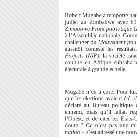
Robert Mugabe a remporté haut 
juillet au Zimbabwe avec 6
Zimbabwe-Front patriotique
(
à l’Assemblée nationale. Comme
challenger du
Mouvement pour
aussitôt contesté les résult
Projects (NIP),
la société isra
connue en Afrique subsahari
électorale à grande échelle.
Mugabe n’en a cure. Pour lui, 
que les élections avaient été
«l
déclaré au Bureau politique
ennemi, mais qu’il fallait re
l’Ouest, et de citer les Etat
doute ? Ce n’est pas une ra
nation »
s’est adressé une nouve