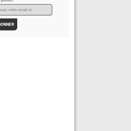
s publiés.