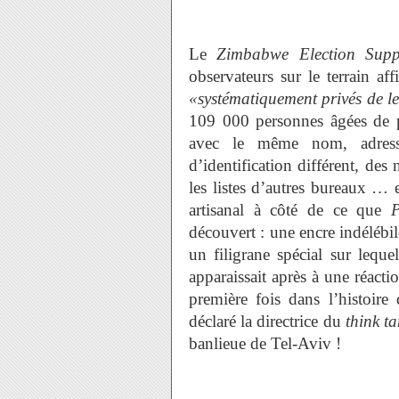
Le
Zimbabwe Election
Supp
observateurs sur le terrain af
«systématiquement
privés de l
109 000 personnes âgées de p
avec le même nom, adres
d’identification différent, des
les listes d’autres bureaux … 
artisanal à côté de ce que
P
découvert : une encre indélébile
un filigrane spécial sur lequ
apparaissait après à une réacti
première fois dans l’histoire
déclaré la directrice du
think t
banlieue de Tel-Aviv !