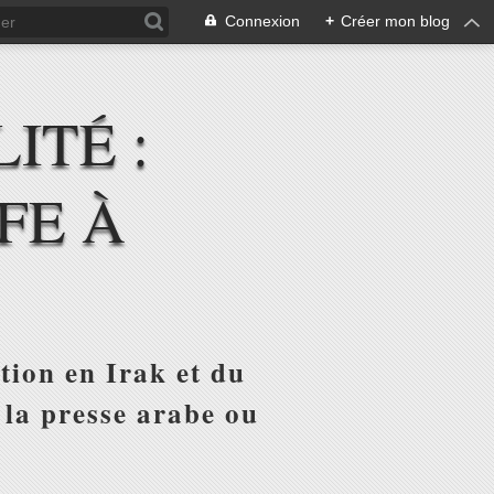
Connexion
+
Créer mon blog
ITÉ :
FE À
tion en Irak et du
 la presse arabe ou