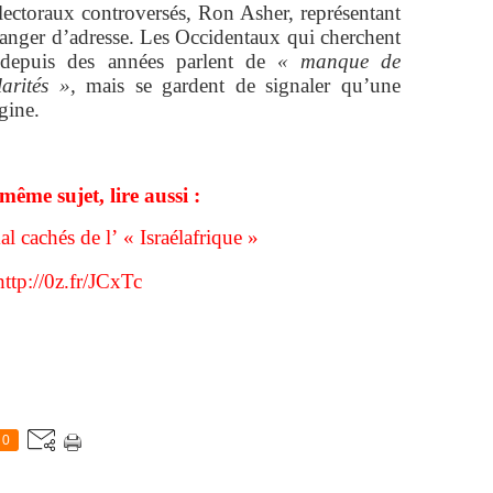
 électoraux controversés, Ron Asher, représentant
hanger d’adresse. Les Occidentaux qui cherchent
depuis des années parlent de
« manque de
arités »,
mais se gardent de signaler qu’une
igine.
même sujet, lire aussi :
l cachés de l’ « Israélafrique »
http://0z.fr/JCxTc
0