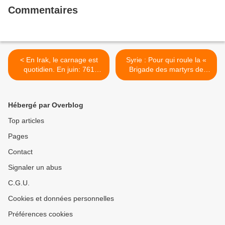
Commentaires
< En Irak, le carnage est
Syrie : Pour qui roule la «
quotidien. En juin: 761
Brigade des martyrs de
Irakiens tués et 1 771
Yarmouk » ? >
blessés
Hébergé par Overblog
Top articles
Pages
Contact
Signaler un abus
C.G.U.
Cookies et données personnelles
Préférences cookies