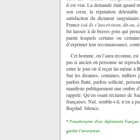
il est vrai. La demande était quand 
son cœur, la réputation détestable 
satisfaction du dictateur sanguinair
France
(où ils s’inscrivirent, dit-on,
fut laissée à de braves gens qui prena
parmi lesquels certains ou certain
d’exprimer leur reconnaissance, contr
Cet homme, on l’aura reconnu, est au
pas si ancien où personne ne reprocha
entre le jour où il reçut lui-même à B
Sur les dizaines, centaines, milliers
parfois flatté, parfois sollicité, pe
manifeste publiquement une ombre d’i
rappelé. Qu’en osant réclamer de Sad
françaises. Nul, semble-t-il, n’en a 
Bagdad. Silence.
* Pseudonyme d’un diplomate français qu
garder l’anonymat.