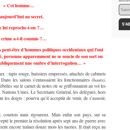
article
« Cet homme…
Email
 aujourd’hui au secret.
 lui reproche-t-on ?…
 crime a-t-il commis ?…
ers peut-être d’hommes politiques occidentaux qui l’ont
icité, personne apparemment ne se soucie de son sort ou
publiquement une ombre d’interrogation… »
ux : tapis rouge, huissiers empressés, attachés de cabinets
e. Dans les salons s’entassaient les fonctionnaires
(hauts)
,
fébriles sur le carnet de notes où se griffonnaient au vol les
x Nations Unies. Le Secrétaire Général, les délégués, hors
nt les doigts : pourvu qu’il acceptât de venir, de s’asseoir,
, courtois mais rigoureux. Mais enfin son pays, sur sa
pté le premier la résolution après sept ans de guerre avec
rent encore traîner douze mois les tueries. Il était reçu au