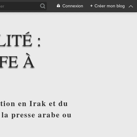
Connexion
+
Créer mon blog
ITÉ :
FE À
tion en Irak et du
 la presse arabe ou