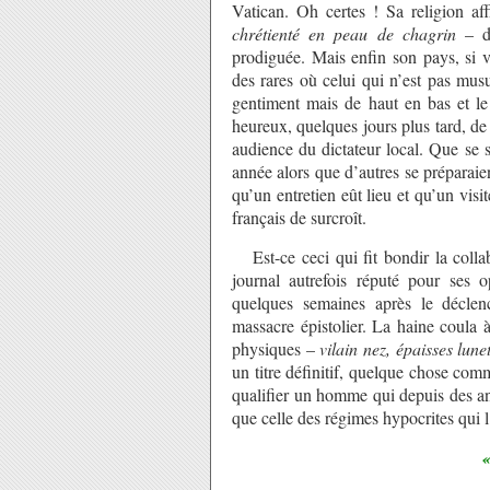
Vatican. Oh certes ! Sa religion af
chrétienté en peau de chagrin
– de
prodiguée. Mais enfin son pays, si vi
des rares où celui qui n’est pas musul
gentiment mais de haut en bas et le
heureux, quelques jours plus tard, de 
audience du dictateur local. Que se s
année alors que d’autres se préparaien
qu’un entretien eût lieu et qu’un visi
français de surcroît.
Est-ce ceci qui fit bondir la colla
journal autrefois réputé pour ses
quelques semaines après le déclen
massacre épistolier. La haine coula à
physiques –
vilain nez, épaisses lunet
un titre définitif, quelque chose com
qualifier un homme qui depuis des anné
que celle des régimes hypocrites qui l
«