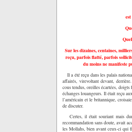
est
Que
Quel
Sur les dizaines, centaines, milli
reçu, parfois flatté, parfois soll
du moins ne manifeste 
Il a été reçu dans les palais nationa
affairés, virevoltant devant, derrièr
cous tendus, oreilles écartées, doigts 
échanges louangeurs. Il était reçu au
l’américain et le britannique, croisaie
de discuter.
Certes, il était souriant mais dur
recommandation sans doute, avait acce
les Mollahs, bien avant ceux-ci qui fi