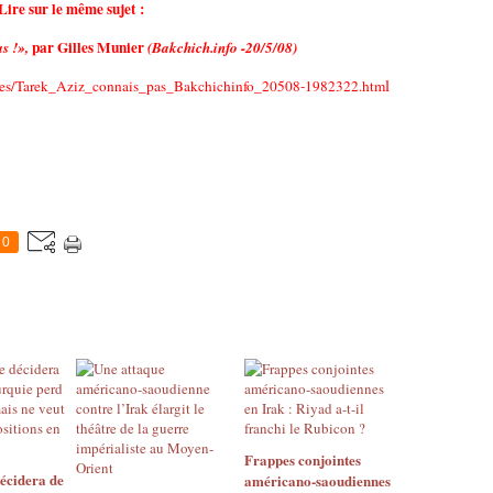
Lire sur le même sujet :
par Gilles Munier
s !»,
(Bakchich.info -20/5/08)
l
pages/Tarek_Aziz_connais_pas_Bakchichinfo_20508-1982322.htm
0
Frappes conjointes
décidera de
américano-saoudiennes