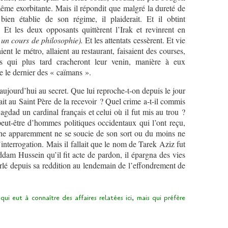
même exorbitante. Mais il répondit que malgré la dureté de
bien établie de son régime, il plaiderait. Et il obtint
e. Et les deux opposants quittèrent l’Irak et revinrent en
 à un cours de philosophie).
Et les attentats cessèrent. Et vie
ient le métro, allaient au restaurant, faisaient des courses,
es qui plus tard cracheront leur venin, manière à eux
e le dernier des « caïmans ».
jourd’hui au secret. Que lui reproche-t-on depuis le jour
it au Saint Père de la recevoir ? Quel crime a-t-il commis
agdad un cardinal français et celui où il fut mis au trou ?
 peut-être d’hommes politiques occidentaux qui l’ont reçu,
rsonne apparemment ne se soucie de son sort ou du moins ne
nterrogation. Mais il fallait que le nom de Tarek Aziz fut
dam Hussein qu’il fit acte de pardon, il épargna des vies
parlé depuis sa reddition au lendemain de l’effondrement de
i eut à connaître des affaires relatées ici, mais qui préfère