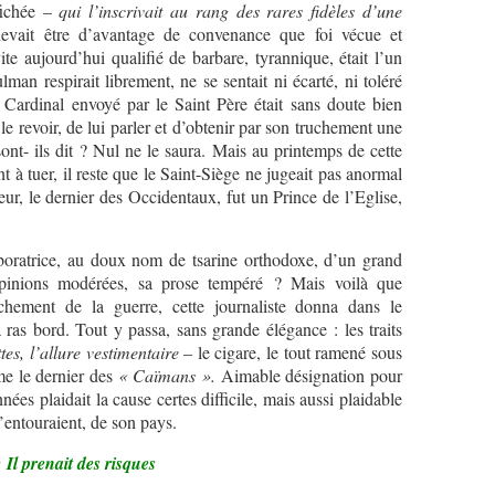
fichée –
qui l’inscrivait au rang des rares fidèles d’une
vait être d’avantage de convenance que foi vécue et
te aujourd’hui qualifié de barbare, tyrannique, était l’un
man respirait librement, ne se sentait ni écarté, ni toléré
 Cardinal envoyé par le Saint Père était sans doute bien
le revoir, de lui parler et d’obtenir par son truchement une
ont- ils dit ? Nul ne le saura. Mais au printemps de cette
t à tuer, il reste que le Saint-Siège ne jugeait pas anormal
teur, le dernier des Occidentaux, fut un Prince de l’Eglise,
boratrice, au doux nom de tsarine orthodoxe, d’un grand
 opinions modérées, sa prose tempéré ? Mais voilà que
chement de la guerre, cette journaliste donna dans le
 ras bord. Tout y passa, sans grande élégance : les traits
tes, l’allure vestimentaire
– le cigare, le tout ramené sous
me le dernier des
« Caïmans ».
Aimable désignation pour
es plaidait la cause certes difficile, mais aussi plaidable
’entouraient, de son pays.
 Il prenait des risques