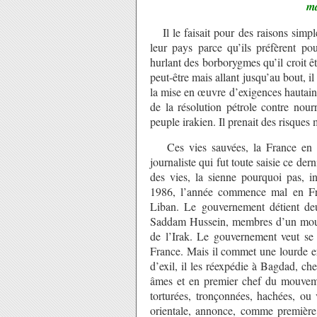
ma
Il le faisait pour des raisons simp
leur pays parce qu’ils préfèrent po
hurlant des borborygmes qu’il croit ê
peut-être mais allant jusqu’au bout, 
la mise en œuvre d’exigences hautain
de la résolution pétrole contre nourr
peuple irakien. Il prenait des risques m
Ces vies sauvées, la France en com
journaliste qui fut toute saisie ce de
des vies, la sienne pourquoi pas, in
1986, l’année commence mal en Fran
Liban. Le gouvernement détient de
Saddam Hussein, membres d’un mouveme
de l’Irak. Le gouvernement veut se 
France. Mais il commet une lourde er
d’exil, il les réexpédie à Bagdad, ch
âmes et en premier chef du mouveme
torturées, tronçonnées, hachées, ou 
orientale, annonce, comme première 