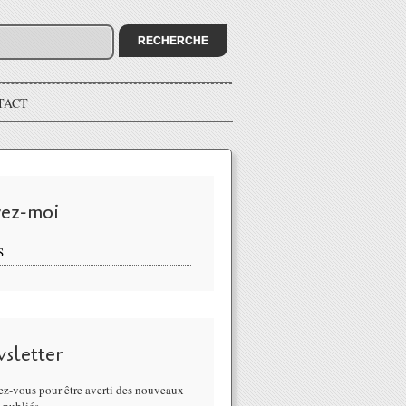
TACT
vez-moi
S
sletter
z-vous pour être averti des nouveaux