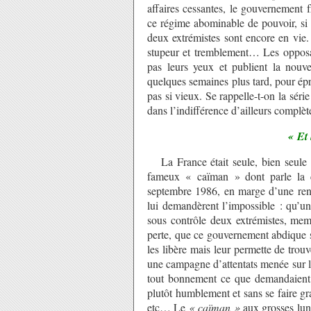
affaires cessantes, le gouvernement
ce régime abominable de pouvoir, si 
deux extrémistes sont encore en vie
stupeur et tremblement… Les opposan
pas leurs yeux et publient la nouve
quelques semaines plus tard, pour ép
pas si vieux. Se rappelle-t-on la série
dans l’indifférence d’ailleurs complèt
« Et 
La France était seule, bien seule f
fameux « caïman » dont parle la c
septembre 1986, en marge d’une rentr
lui demandèrent l’impossible : qu’u
sous contrôle deux extrémistes, memb
perte, que ce gouvernement abdique 
les libère mais leur permette de trouv
une campagne d’attentats menée sur le
tout bonnement ce que demandaient c
plutôt humblement et sans se faire gra
etc… Le
« caïman »
aux grosses lune