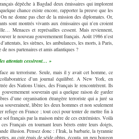
 français dépêche à Bagdad deux émissaires qui implorent
quelque chance existe encore, rapporter la preuve que les
. On ne donne pas cher de la mission des diplomates. Or,
ts sont montrés vivants aux émissaires qui n’en croient
lle… Menaces et représailles cessent. Mais reviennent,
rouver le nouveau gouvernement français. Août 1986 n’est
 d’attentats, les sirènes, les ambulances, les morts, à Paris,
e de nos partenaires et amis atlantiques ?
les attentats cessèrent… »
ace au terrorisme. Seule, mais il y avait cet homme, ce
ollaboratrice d’un journal équilibré. A New York, en
ée des Nations Unies, des Français le rencontrèrent. Ils
n gouvernement souverain qui a quelque raison de garder
res d’une organisation étrangère terroriste qui a juré sa
sa souveraineté, libère les deux hommes et non seulement
er refuge en France ; tout ceci pour tenter de mettre fin à
 sol français par la maison mère de ces extrémistes. Voilà
es Français en tournant leurs bérets entre leurs doigts,
nde illusion. Pensez donc : l’Irak, la barbarie, la tyrannie
ttes, au cuir épais de séide obtus, écouta, un peu bougon