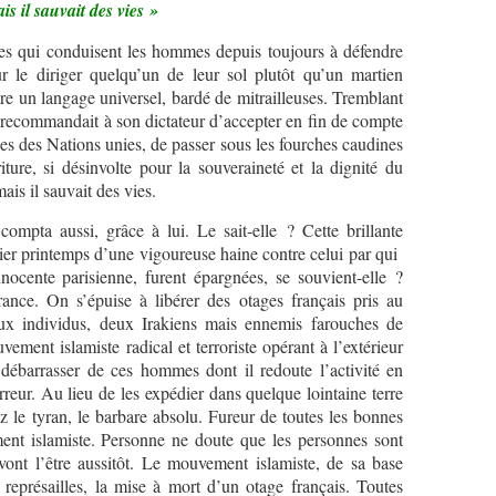
is il sauvait des vies »
les qui conduisent les hommes depuis toujours à défendre
ur le diriger quelqu’un de leur sol plutôt qu’un martien
tre un langage universel, bardé de mitrailleuses. Tremblant
il recommandait à son dictateur d’accepter en fin de compte
es des Nations unies, de passer sous les fourches caudines
iture, si désinvolte pour la souveraineté et la dignité du
ais il sauvait des vies.
pta aussi, grâce à lui. Le sait-elle ? Cette brillante
rnier printemps d’une vigoureuse haine contre celui par qui
nocente parisienne, furent épargnées, se souvient-elle ?
ce. On s’épuise à libérer des otages français pris au
ux individus, deux Irakiens mais ennemis farouches de
nt islamiste radical et terroriste opérant à l’extérieur
débarrasser de ces hommes dont il redoute l’activité en
reur. Au lieu de les expédier dans quelque lointaine terre
ez le tyran, le barbare absolu. Fureur de toutes les bonnes
nt islamiste. Personne ne doute que les personnes sont
vont l’être aussitôt. Le mouvement islamiste, de sa base
représailles, la mise à mort d’un otage français. Toutes