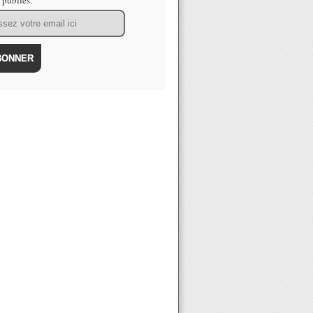
s publiés.