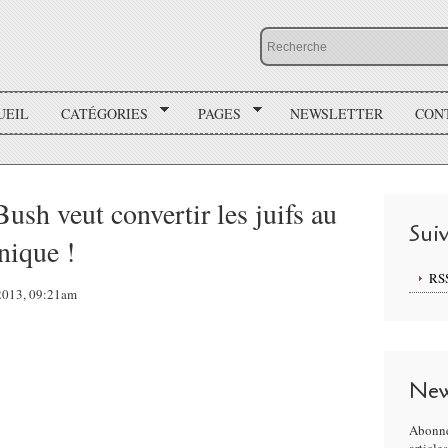
UEIL
CATÉGORIES
PAGES
NEWSLETTER
CON
sh veut convertir les juifs au
Sui
nique !
RS
 2013, 09:21am
New
Abonne