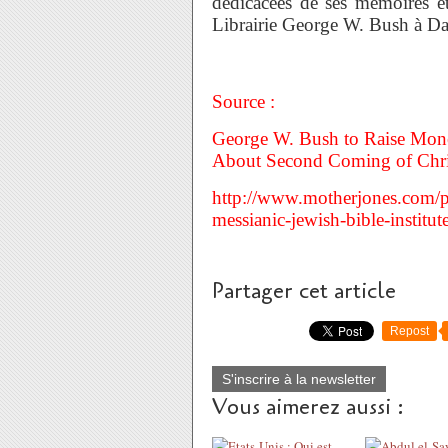
dédicacées de ses mémoires et
Librairie George W. Bush à Dal
Source :
George W. Bush to Raise Mone
About Second Coming of Chris
http://www.motherjones.com/po
messianic-jewish-bible-institut
Partager cet article
Repost
S'inscrire à la newsletter
Vous aimerez aussi :