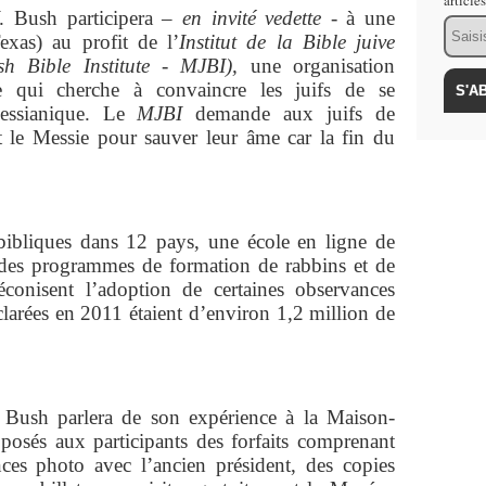
article
. Bush participera –
en invité vedette
- à une
Email
exas) au profit de l’
Institut de la Bible juive
sh Bible Institute - MJBI),
une organisation
ste qui cherche à convaincre les juifs de se
messianique. Le
MJBI
demande aux juifs de
 le Messie pour sauver leur âme car la fin du
ibliques dans 12 pays, une école en ligne de
des programmes de formation de rabbins et de
éconisent l’adoption de certaines observances
déclarées en 2011 étaient d’environ 1,2 million de
ush parlera de son expérience à la Maison-
posés aux participants des forfaits comprenant
ces photo avec l’ancien président, des copies