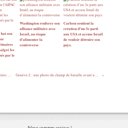
Washington renforce son
Carlson soutient la
alliance militaire avec
création d’un 3e parti
 bat son
Israël, au risque
aux USA et accuse Israël
par
d’alimenter la
de vouloir détruire son
rimaires
controverse
pays.
algré les
sés par le
Robert Fisk: Les monarchies du Golfe, alliées d’Israël… par procuration
Genève-2 : une photo du champ de bataille avant un hypothétique cessez-le-feu
Nous sommes sociaux !