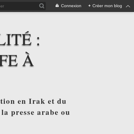
Connexion
+
Créer mon blog
ITÉ :
FE À
tion en Irak et du
 la presse arabe ou