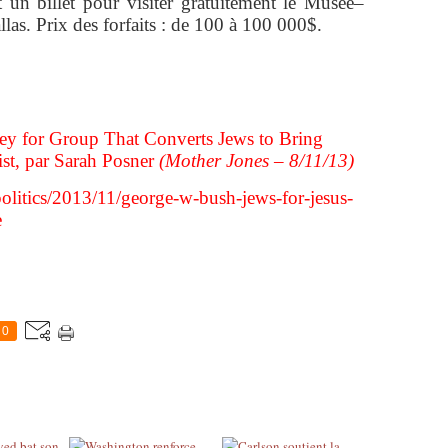
 un billet pour visiter gratuitement le Musée–
las. Prix des forfaits : de 100 à 100 000$.
y for Group That Converts Jews to Bring
t, par Sarah Posner
(Mother Jones – 8/11/13)
litics/2013/11/george-w-bush-jews-for-jesus-
e
0