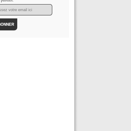
s publiés.