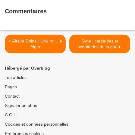
Commentaires
< Affaire Dhina : Ubu roi… à
Syrie : certitudes et
Alger
incertitudes de la guerre
médiatique >
Hébergé par Overblog
Top articles
Pages
Contact
Signaler un abus
C.G.U.
Cookies et données personnelles
Préférences cookies