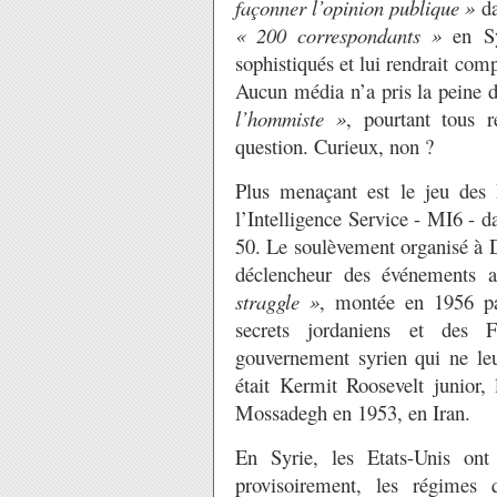
façonner l’opinion publique »
da
« 200 correspondants »
en Sy
sophistiqués et lui rendrait comp
Aucun média n’a pris la peine 
l’hommiste »
, pourtant tous 
question. Curieux, non ?
Plus menaçant est le jeu des 
l’Intelligence Service - MI6 - d
50. Le soulèvement organisé à De
déclencheur des événements a
straggle »
, montée en 1956 par
secrets jordaniens et des 
gouvernement syrien qui ne leu
était Kermit Roosevelt junio
Mossadegh en 1953, en Iran.
En Syrie, les Etats-Unis on
provisoirement, les régimes 