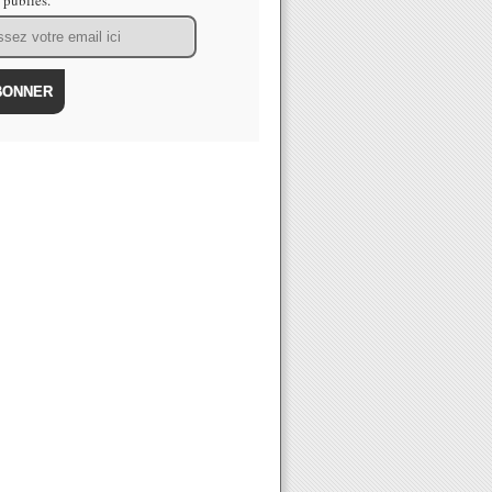
s publiés.