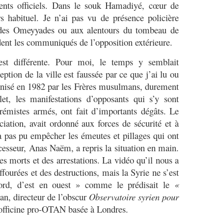
ments officiels. Dans le souk Hamadiyé, cœur de
s habituel. Je n’ai pas vu de présence policière
des Omeyyades ou aux alentours du tombeau de
ent les communiqués de l’opposition extérieure.
st différente. Pour moi, le temps y semblait
tion de la ville est faussée par ce que j’ai lu ou
anisé en 1982 par les Frères musulmans, durement
let, les manifestations d’opposants qui s’y sont
xtrémistes armés, ont fait d’importants dégâts. Le
ciation, avait ordonné aux forces de sécurité et à
n’a pas pu empêcher les émeutes et pillages qui ont
cesseur, Anas Naëm, a repris la situation en main.
es morts et des arrestations. La vidéo qu’il nous a
fourées et des destructions, mais la Syrie ne s’est
rd, d’est en ouest » comme le prédisait le
«
, directeur de l’obscur
Observatoire syrien pour
 officine pro-OTAN basée à Londres.