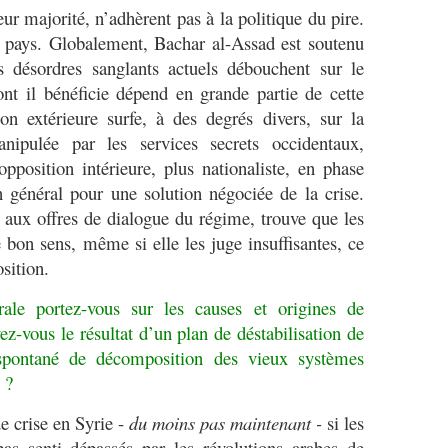
ur majorité, n’adhèrent pas à la politique du pire.
eur pays. Globalement, Bachar al-Assad est soutenu
s désordres sanglants actuels débouchent sur le
ont il bénéficie dépend en grande partie de cette
on extérieure surfe, à des degrés divers, sur la
ipulée par les services secrets occidentaux,
opposition intérieure, plus nationaliste, en phase
en général pour une solution négociée de la crise.
aux offres de dialogue du régime, trouve que les
 bon sens, même si elle les juge insuffisantes, ce
sition.
ale portez-vous sur les causes et origines de
ez-vous le résultat d’un plan de déstabilisation de
spontané de décomposition des vieux systèmes
 ?
de crise en Syrie -
du moins pas maintenant -
si les
as senti dépassés par les révolutions arabes de