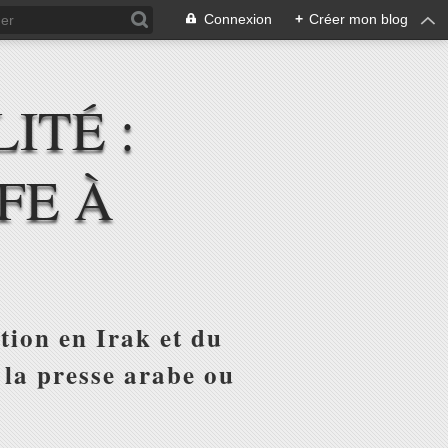
Connexion
+
Créer mon blog
ITÉ :
FE À
tion en Irak et du
 la presse arabe ou