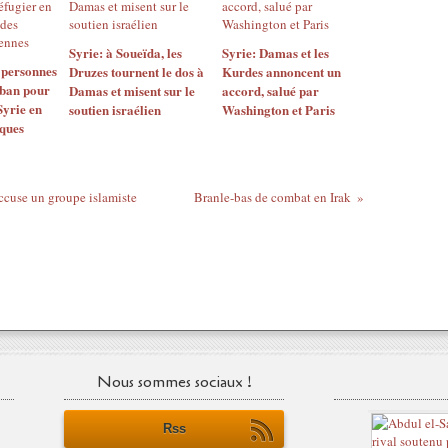
Syrie: à Soueïda, les
Syrie: Damas et les
 personnes
Druzes tournent le dos à
Kurdes annoncent un
iban pour
Damas et misent sur le
accord, salué par
Syrie en
soutien israélien
Washington et Paris
aques
ccuse un groupe islamiste
Branle-bas de combat en Irak
Nous sommes sociaux !
Rss