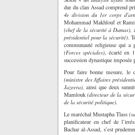
dur du clan Assad comprend pr
4e division du 1er corps d'a
Mohammad Makhlouf et Rami
(chef de la sécurité à Damas),
a
présidentiel pour la sécurité)
. T
communauté religieuse qui a p
(Forces spéciales)
, écarté en 
succession dynastique imposée 
Pour faire bonne mesure, le
(ministre des Affaires présidentie
Jazeera),
ainsi que deux sunnit
Mamlouk
(directeur de la sécur
de la sécurité politique).
Le maréchal Mustapha Tlass
(s
planificateur en chef de l’irré
Bachar al-Assad, s’est prudemm