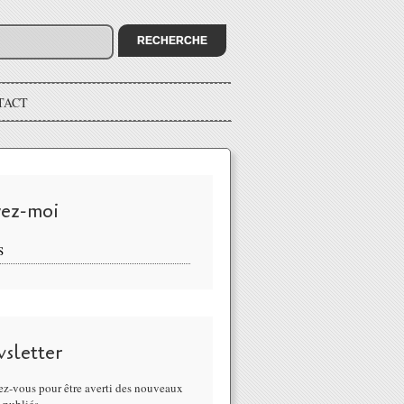
TACT
vez-moi
S
sletter
z-vous pour être averti des nouveaux