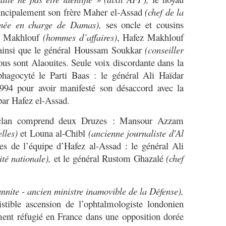
incipalement son frère Maher el-Assad
(chef de la
rmée en charge de Damas),
ses oncle et cousins
 Makhlouf
(hommes d’affaires)
, Hafez Makhlouf
insi que le général Houssam Soukkar
(conseiller
ous sont Alaouites. Seule voix discordante dans la
hagocyté le Parti Baas : le général Ali Haïdar
1994 pour avoir manifesté son désaccord avec la
par Hafez el-Assad.
 clan comprend deux Druzes : Mansour Azzam
lles)
et Louna al-Chibl
(ancienne journaliste d'Al
es de l’équipe d’Hafez al-Assad : le général Ali
ité nationale),
et le général Rustom Ghazalé
(chef
unnite - ancien ministre inamovible de la Défense),
sistible ascension de l’ophtalmologiste londonien
ent réfugié en France dans une opposition dorée