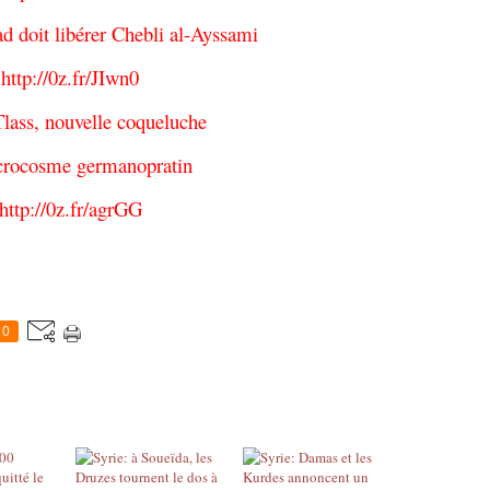
d doit libérer Chebli al-Ayssami
http://0z.fr/JIwn0
lass, nouvelle coqueluche
crocosme germanopratin
http://0z.fr/agrGG
0