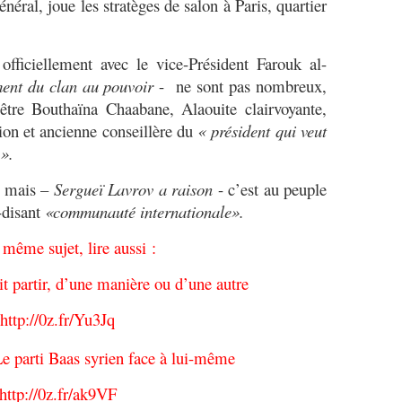
énéral, joue les stratèges de salon à Paris, quartier
fficiellement avec le vice-Président Farouk al-
ment du clan au pouvoir
- ne sont pas nombreux,
être Bouthaïna Chaabane, Alaouite clairvoyante,
ion
et ancienne conseillère du
« président qui veut
 ».
i, mais –
Sergueï Lavrov a raison
- c’est au peuple
i-disant
«communauté internationale».
 même sujet, lire aussi :
t partir, d’une manière ou d’une autre
http://0z.fr/Yu3Jq
e parti Baas syrien face à lui-même
http://0z.fr/ak9VF