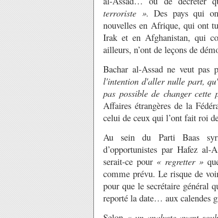
al-Assad… ou de décréter 
terroriste ».
Des pays qui ont
nouvelles en Afrique, qui ont tu
Irak et en Afghanistan, qui c
ailleurs, n’ont de leçons de dém
Bachar al-Assad ne veut pas p
l'intention d'aller nulle part, qu'
pas possible de changer cette 
Affaires étrangères de la Fédér
celui de ceux qui l’ont fait roi d
Au sein du Parti Baas syr
d’opportunistes par Hafez al-
serait-ce pour
« regretter »
que
comme prévu. Le risque de voir 
pour que le secrétaire général 
reporté la date… aux calendes g
Selon
« un analyste ayant souha