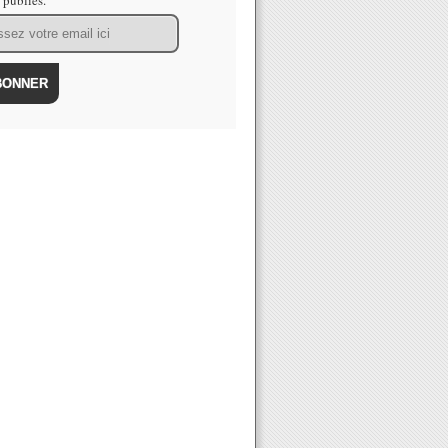
s publiés.