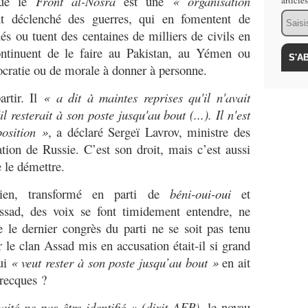
que le
Front al-Nosra
est une
« organisation
article
Email
 déclenché des guerres, qui en fomentent de
és ou tuent des centaines de milliers de civils en
ontinuent de le faire au Pakistan, au Yémen ou
ocratie ou de morale à donner à personne.
artir. Il
« a dit à maintes reprises qu'il n'avait
il resterait à son poste jusqu'au bout (...). Il n'est
position »
, a déclaré Sergeï Lavrov, ministre des
ation de Russie. C’est son droit, mais c’est aussi
e le démettre.
ien, transformé en parti de
béni-oui-oui
et
Assad, des voix se font timidement entendre, ne
 le dernier congrès du parti ne se soit pas tenu
le clan Assad mis en accusation était-il si grand
qui
« veut rester à son poste jusqu’au bout »
en ait
recques ?
ité ne pas être identifié » (dixit AFP),
le noyau