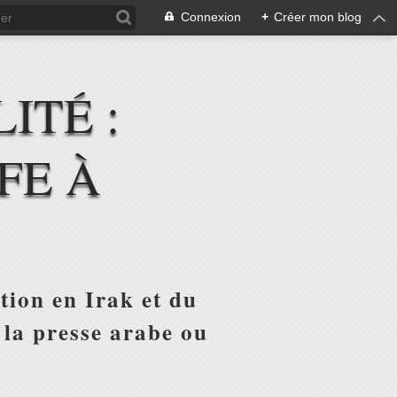
Connexion
+
Créer mon blog
ITÉ :
FE À
tion en Irak et du
 la presse arabe ou