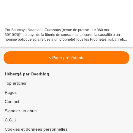
Par Soumaya Naamane Guessous (revue de presse : Le 360.ma –
30/10/20)* Le pays de la liberté de conscience accorde la sacralité à un
homme politique et la refuse à un prophète! Tous les Prophètes, juif, chrétien
et musulman, sont sacrés pour les musulmans....
< Page précédente
Hébergé par Overblog
Top articles
Pages
Contact
Signaler un abus
C.G.U.
Cookies et données personnelles