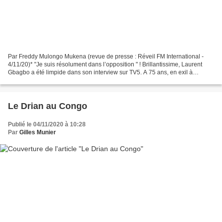
Par Freddy Mulongo Mukena (revue de presse : Réveil FM International -
4/11/20)* "Je suis résolument dans l’opposition " ! Brillantissime, Laurent
Gbagbo a été limpide dans son interview sur TV5. A 75 ans, en exil à
Bruxelles, après son incarcération...
Le Drian au Congo
Publié le 04/11/2020 à 10:28
Par
Gilles Munier