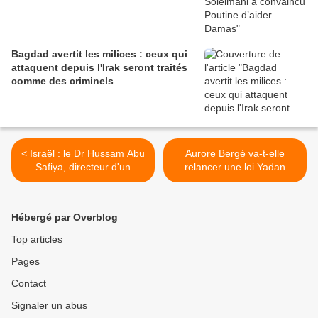
Bagdad avertit les milices : ceux qui
attaquent depuis l'Irak seront traités
comme des criminels
< Israël : le Dr Hussam Abu
Aurore Bergé va-t-elle
Safiya, directeur d'un
relancer une loi Yadan
hôpital à Gaza, placé à
édulcorée ? >
l’isolement à la prison de
Nafha
Hébergé par Overblog
Top articles
Pages
Contact
Signaler un abus