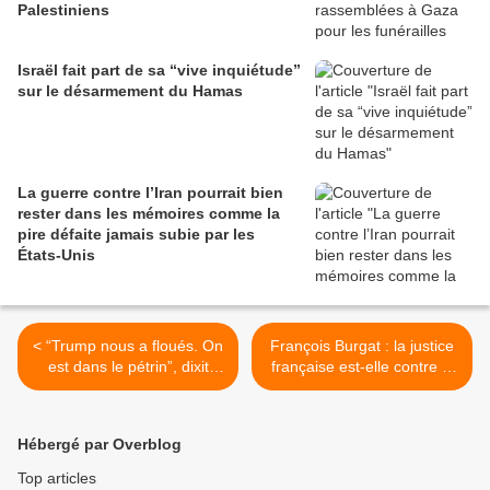
Palestiniens
Israël fait part de sa “vive inquiétude”
sur le désarmement du Hamas
La guerre contre l’Iran pourrait bien
rester dans les mémoires comme la
pire défaite jamais subie par les
États-Unis
< “Trump nous a floués. On
François Burgat : la justice
est dans le pétrin”, dixit
française est-elle contre la
Israël qui redoute l'accord
Palestine ? >
irano-américain
Hébergé par Overblog
Top articles