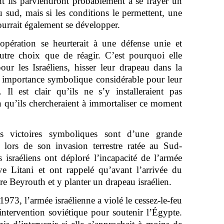
nt ils parviendront probablement à se frayer un
 sud, mais si les conditions le permettent, une
ourrait également se développer.
 opération se heurterait à une défense unie et
utre choix que de réagir. C’est pourquoi elle
our les Israéliens, hisser leur drapeau dans la
ne importance symbolique considérable pour leur
Il est clair qu’ils ne s’y installeraient pas
in qu’ils chercheraient à immortaliser ce moment
les victoires symboliques sont d’une grande
 lors de son invasion terrestre ratée au Sud-
israéliens ont déploré l’incapacité de l’armée
uve Litani et ont rappelé qu’avant l’arrivée du
dre Beyrouth et y planter un drapeau israélien.
1973, l’armée israélienne a violé le cessez-le-feu
intervention soviétique pour soutenir l’Égypte.