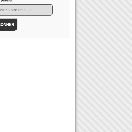
s publiés.