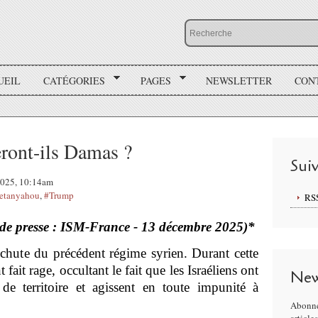
UEIL
CATÉGORIES
PAGES
NEWSLETTER
CON
eront-ils Damas ?
Sui
 2025, 10:14am
etanyahou
,
#Trump
RS
 de presse : ISM-France - 13 décembre 2025)*
 chute du précédent régime syrien. Durant cette
t fait rage, occultant le fait que les Israéliens ont
New
e territoire et agissent en toute impunité à
Abonne