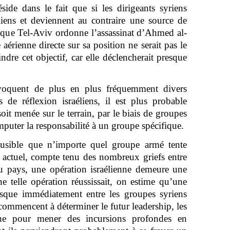
ide dans le fait que si les dirigeants syriens
éliens et deviennent au contraire une source de
e que Tel-Aviv ordonne l’assassinat d’Ahmed al-
érienne directe sur sa position ne serait pas le
dre cet objectif, car elle déclencherait presque
voquent de plus en plus fréquemment divers
s de réflexion israéliens, il est plus probable
oit menée sur le terrain, par le biais de groupes
mputer la responsabilité à un groupe spécifique.
ausible que n’importe quel groupe armé tente
en actuel, compte tenu des nombreux griefs entre
 du pays, une opération israélienne demeure une
ne telle opération réussissait, on estime qu’une
resque immédiatement entre les groupes syriens
 commencent à déterminer le futur leadership, les
nche pour mener des incursions profondes en