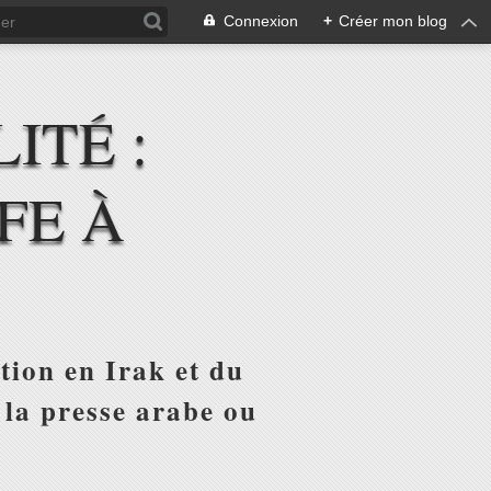
Connexion
+
Créer mon blog
ITÉ :
FE À
tion en Irak et du
 la presse arabe ou