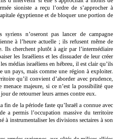
is d’intervenir si elle s’approchait à moins de
rmée sioniste a reçu l’ordre de s’approcher à
apitale égyptienne et de bloquer une portion de
nts syriens n’oseront pas lancer de campagne
lienne à l’heure actuelle ; ils refusent même de
. Ils cherchent plutôt à agir par l’intermédiaire
iser les Israéliens et les dissuader de leur créer
es médias israéliens en hébreu, il est clair qu’ils
e un pays, mais comme une région à exploiter.
rritoire qu’il convient d’aborder avec prudence,
 menace majeure, si ce n’est la possibilité que
jour de retourner leurs armes contre eux.
a fin de la période faste qu’Israël a connue avec
ode a permis l’occupation massive du territoire
hé à instrumentaliser les divisions sectaires à son
es armées syriennes, aux côtés de milices alliées