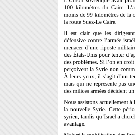
L’Union soviétique avait prom
100 kilomètres du Caire. L’a
moins de 99 kilomètres de la c
la route Suez-Le Caire.
Il est clair que les dirigea
défensive contre l’armée israé
menacer d’une riposte militaire
des États-Unis pour tenter d’apa
des problèmes. Si l’on en croit l
perçoivent la Syrie non comm
À leurs yeux, il s’agit d’un te
mais qui ne représente pas une
des milices armées décident un 
Nous assistons actuellement à l
la nouvelle Syrie. Cette péri
syrien, tandis qu’Israël a cherc
avantage.
Malgré la mobilisation des forc