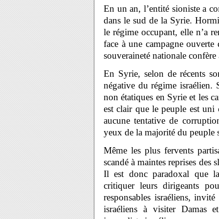
En un an, l’entité sioniste a c
dans le sud de la Syrie. Hormis
le régime occupant, elle n’a re
face à une campagne ouverte d’
souveraineté nationale confère à
En Syrie, selon de récents s
négative du régime israélien. 
non étatiques en Syrie et les c
est clair que le peuple est un
aucune tentative de corruptio
yeux de la majorité du peuple 
Même les plus fervents partis
scandé à maintes reprises des s
Il est donc paradoxal que l
critiquer leurs dirigeants p
responsables israéliens, invité
israéliens à visiter Damas e