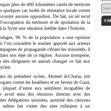
article
onquis plus de 400 kilomètres carrés de territoire
Email
 quelques cas isolés de résistance locale contre
ncontré aucune opposition. De fait, un tel recul
occupation du territoire et de spoliation de la
 la Syrie une situation inédite dans l’histoire.
ondages, 96 % de la population a une opinion
Si l’on considère le soutien apporté aux acteurs
ampagnes de propagande ciblant les minorités, il
i dans son rejet de ce régime. Aucune tromperie,
n des dirigeants ne saurait changer ce fait aux
syrien.
ans du président syrien, Ahmed al-Charia, ont
logans contre les Israéliens et en faveur de Gaza.
a plupart d’entre eux semblent incapables de
our avoir tenu des réunions directes avec des
 des délégations sionistes, autorisé des citoyens
t même fait visiter des sites militaires à un