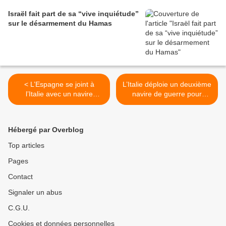
Israël fait part de sa “vive inquiétude”
sur le désarmement du Hamas
< L’Espagne se joint à
L’Italie déploie un deuxième
l’Italie avec un navire
navire de guerre pour
d’assistance à la Global
escorter la flottille Soumoud
Sumud Flotilla, initiative à
>
même d’impliquer l’OTAN
Hébergé par Overblog
Top articles
Pages
Contact
Signaler un abus
C.G.U.
Cookies et données personnelles