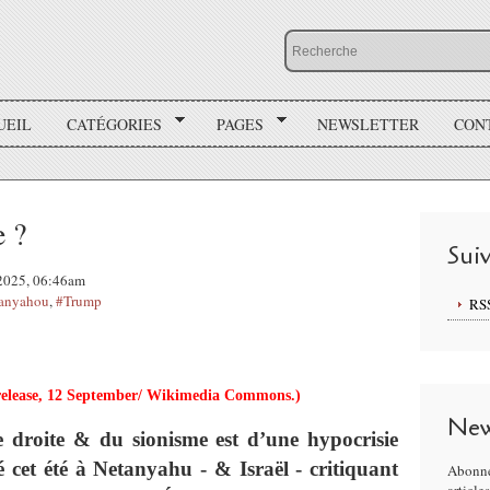
UEIL
CATÉGORIES
PAGES
NEWSLETTER
CON
e ?
Sui
 2025, 06:46am
anyahou
,
#Trump
RS
release, 12 September/ Wikimedia Commons.)
New
 droite & du sionisme est d’une hypocrisie
 cet été à Netanyahu - & Israël - critiquant
Abonne