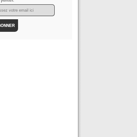
s publiés.