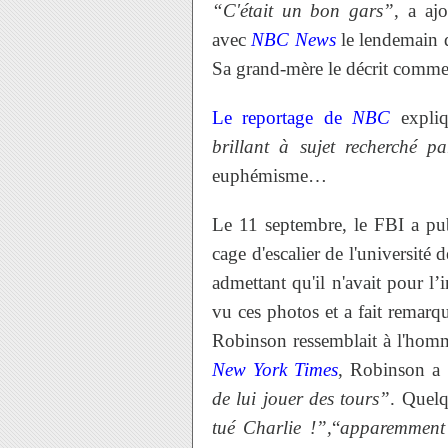
“C'était un bon gars”
, a aj
avec
NBC News
le lendemain d
Sa grand-mère le décrit comme
Le reportage de
NBC
expli
brillant à sujet recherché p
euphémisme…
Le 11 septembre, le FBI a p
cage d'escalier de l'université d
admettant qu'il n'avait pour l
vu ces photos et a fait remarq
Robinson ressemblait à l'hom
New York Times
, Robinson a
de lui jouer des tours”
. Quelq
tué Charlie !”,
“
apparemment 