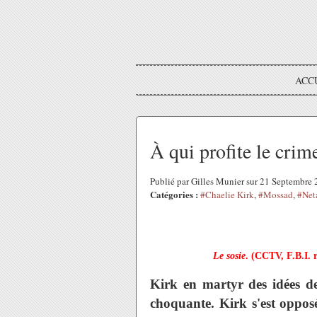
ACC
À qui profite le crim
Publié par Gilles Munier sur 21 Septembre
Catégories :
#Chaelie Kirk
,
#Mossad
,
#Net
Le sosie
.
(CCTV, F.B.I. 
Kirk en martyr des idées de
choquante. Kirk s'est opposé