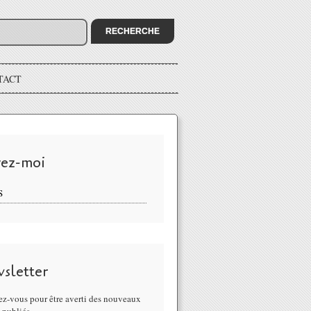
TACT
vez-moi
S
sletter
z-vous pour être averti des nouveaux