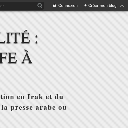
Connexion
+
Créer mon blog
ITÉ :
FE À
tion en Irak et du
 la presse arabe ou