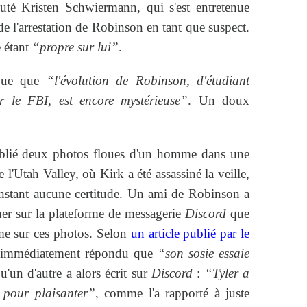
outé Kristen Schwiermann, qui s'est entretenue
e l'arrestation de Robinson en tant que suspect.
 étant
“propre sur lui”
.
que que
“l'évolution de Robinson, d'étudiant
ar le FBI, est encore mystérieuse”
. Un doux
ublié deux photos floues d'un homme dans une
e l'Utah Valley, où Kirk a été assassiné la veille,
’instant aucune certitude. Un ami de Robinson a
uer sur la plateforme de messagerie
Discord
que
me sur ces photos. Selon
un article publié par le
 immédiatement répondu que
“son sosie essaie
u'un d'autre a alors écrit sur
Discord
:
“Tyler a
pour plaisanter”
, comme l'a rapporté à juste