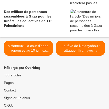
Des milliers de personnes
rassemblées à Gaza pour les
funérailles collectives de 112
Palestiniens
< Honteux : la cour d’appel
Le rêve de Netanyahou :
repousse au 19 juin sa
attaquer l’Iran avec la
décision sur la libération de
“mère de toutes les
Georges Abdallah
bombes” >
Hébergé par Overblog
Top articles
Pages
Contact
Signaler un abus
C.G.U.