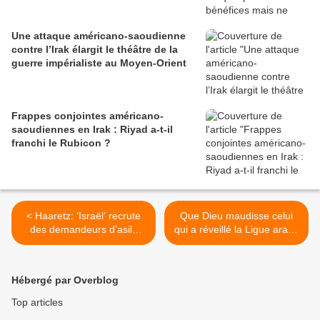
Une attaque américano-saoudienne
contre l’Irak élargit le théâtre de la
guerre impérialiste au Moyen-Orient
Frappes conjointes américano-
saoudiennes en Irak : Riyad a-t-il
franchi le Rubicon ?
< Haaretz: ‘Israël’ recrute
Que Dieu maudisse celui
des demandeurs d’asile
qui a réveillé la Ligue arabe
africains pour combattre à
endormie >
Gaza
Hébergé par Overblog
Top articles